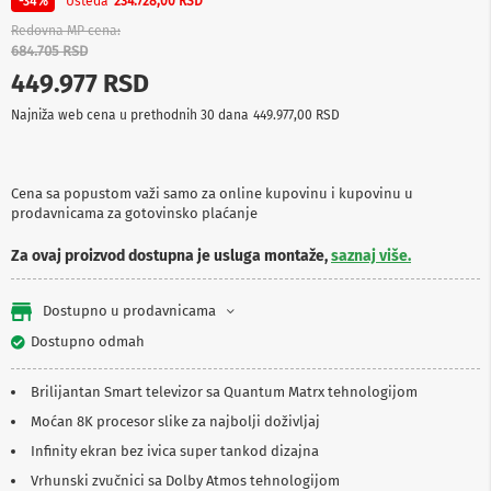
Ušteda
-34%
234.728,00 RSD
p
r
Redovna MP cena
e
684.705 RSD
m
449.977 RSD
a
Najniža web cena u prethodnih 30 dana
449.977,00 RSD
P
r
o
j
Cena sa popustom važi samo za online kupovinu i kupovinu u
e
prodavnicama za gotovinsko plaćanje
k
t
Za ovaj proizvod dostupna je usluga montaže,
saznaj više.
o
r
i
Dostupno u prodavnicama
i
p
Dostupno odmah
l
a
t
Brilijantan Smart televizor sa Quantum Matrx tehnologijom
n
Moćan 8K procesor slike za najbolji doživljaj
a
Infinity ekran bez ivica super tankod dizajna
K
Vrhunski zvučnici sa Dolby Atmos tehnologijom
a