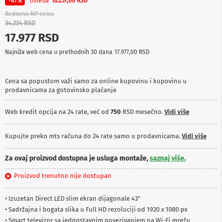
Ušteda
-47%
16.257,00 RSD
p
r
Redovna MP cena
e
34.234 RSD
m
17.977 RSD
a
Najniža web cena u prethodnih 30 dana
17.977,00 RSD
P
r
o
Cena sa popustom važi samo za online kupovinu i kupovinu u
j
prodavnicama za gotovinsko plaćanje
e
k
t
Web kredit opcija na 24 rate, već od
750
RSD mesečno.
Vidi više
o
r
i
Kupujte preko mts računa do 24 rate samo u prodavnicama.
Vidi više
i
p
Za ovaj proizvod dostupna je usluga montaže,
saznaj više.
l
a
Proizvod trenutno nije dostupan
t
n
a
• Izuzetan Direct LED slim ekran dijagonale 43"
• Sadržajna i bogata slika u Full HD rezoluciji od 1920 x 1080 px
K
• Smart televizor sa jednostavnim povezivanjem na Wi-Fi mrežu
a