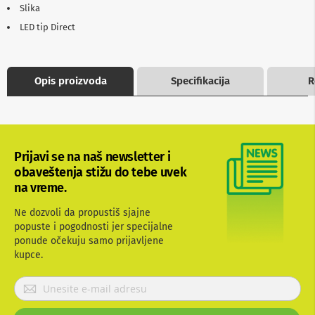
Slika
b
l
LED tip Direct
o
v
i
i
Opis proizvoda
Specifikacija
R
a
d
a
p
t
e
r
Prijavi se na naš newsletter i
i
obaveštenja stižu do tebe uvek
z
na vreme.
a
T
Ne dozvoli da propustiš sjajne
V
i
popuste i pogodnosti jer specijalne
A
ponude očekuju samo prijavljene
V
kupce.
A
P
n
r
t
i
e