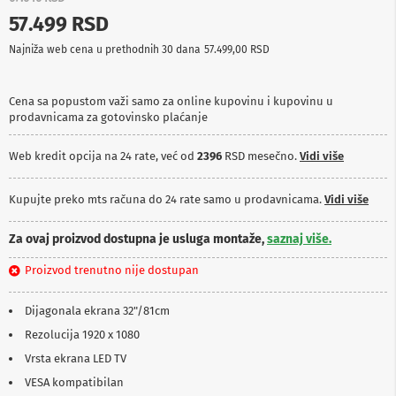
p
57.499 RSD
r
e
Najniža web cena u prethodnih 30 dana
57.499,00 RSD
m
a
Cena sa popustom važi samo za online kupovinu i kupovinu u
P
prodavnicama za gotovinsko plaćanje
r
o
j
Web kredit opcija na 24 rate, već od
2396
RSD mesečno.
Vidi više
e
k
t
Kupujte preko mts računa do 24 rate samo u prodavnicama.
Vidi više
o
r
Za ovaj proizvod dostupna je usluga montaže,
saznaj više.
i
i
Proizvod trenutno nije dostupan
p
l
a
Dijagonala ekrana 32"/81cm
t
n
Rezolucija 1920 x 1080
a
Vrsta ekrana LED TV
K
VESA kompatibilan
a