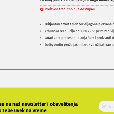
Za ovaj proizvod dostupna je usluga montaže
Proizvod trenutno nije dostupan
Briljantan smart televizor dijagonale ekrana 
Vrhunska rezolucija od 1366 x 768 px za zadivl
Quad Core procesor uklanja šum i proizvodi d
Dolby Audio pruža jasniji zvuk za užitak kao 
P
 se na naš newsletter i obaveštenja
r
o tebe uvek na vreme.
i