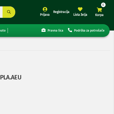
Registracija
Prijava
Lista želja
Korpa
auto
Pravna lica
Podrška za potrošače
BPLA.AEU