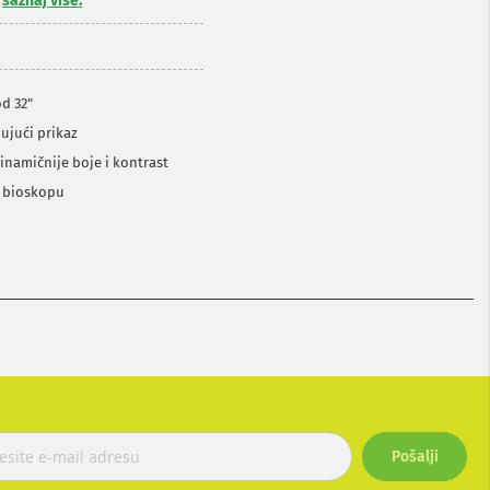
,
saznaj više.
od 32"
jujući prikaz
inamičnije boje i kontrast
u bioskopu
Pošalji