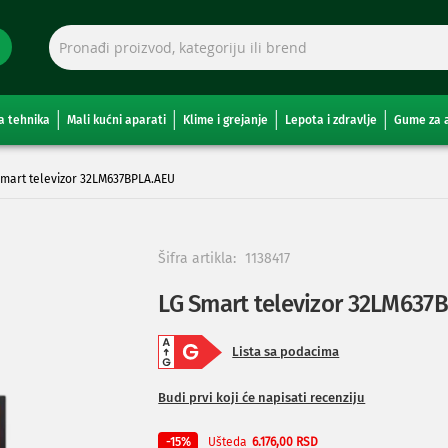
a tehnika
Mali kućni aparati
Klime i grejanje
Lepota i zdravlje
Gume za 
Smart televizor 32LM637BPLA.AEU
Šifra artikla:
1138417
LG Smart televizor 32LM637
Lista sa podacima
Budi prvi koji će napisati recenziju
Ušteda
-15%
6.176,00 RSD