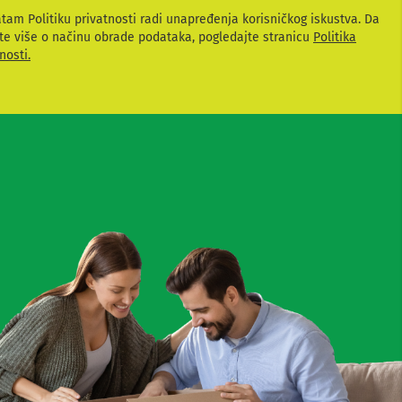
atam Politiku privatnosti radi unapređenja korisničkog iskustva. Da
te više o načinu obrade podataka, pogledajte stranicu
Politika
nosti.