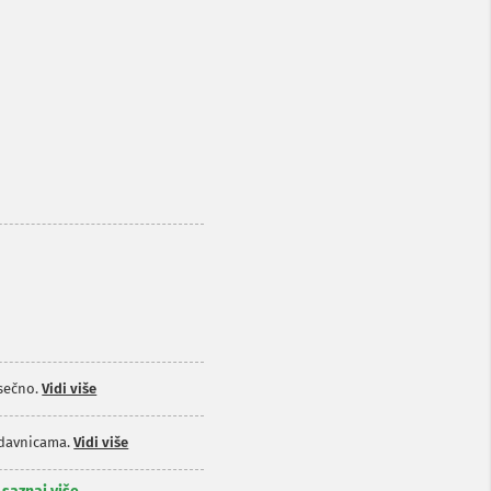
sečno.
Vidi više
odavnicama.
Vidi više