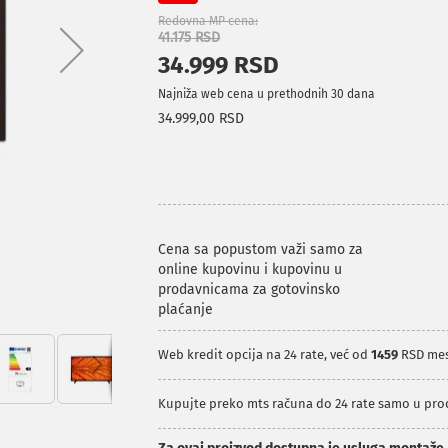
Redovna MP cena
41.175 RSD
34.999 RSD
Najniža web cena u prethodnih 30 dana
34.999,00 RSD
Cena sa popustom važi samo za
online kupovinu i kupovinu u
prodavnicama za gotovinsko
plaćanje
Web kredit opcija na 24 rate, već od
1459
RSD me
Kupujte preko mts računa do 24 rate samo u pr