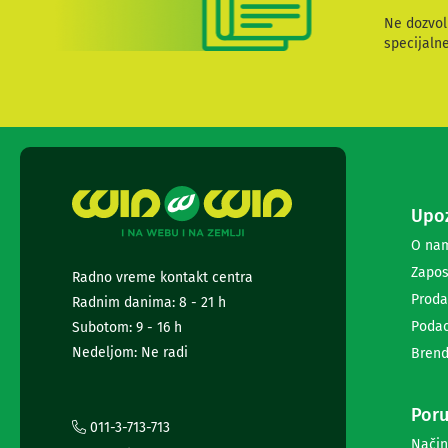
i
Ne dozvol
radio
specijaln
satovi
Zvučnici
i
zvučni
sistemi
Soundbarovi
Zvučnici
za
kompjuter
Upoz
Zvučni
O na
sistemi
Bežični
Zapos
Radno vreme kontakt centra
zvučnici
Proda
Radnim danima: 8 - 21 h
Slušalice
Podac
Subotom: 9 - 16 h
Bežične
slušalice
Nedeljom: Ne radi
Brend
Žične
slušalice
Mikrofoni
Poru
011-3-713-713
i
Način