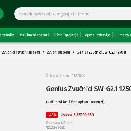
a tehnika
Mali kućni aparati
Klime i grejanje
Lepota i zdravlje
Gume za 
Zvučnici i zvučni sistemi
Zvučni sistemi
Genius Zvučnici SW-G2.1 1250 II
Šifra artikla:
1127866
Genius Zvučnici SW-G2.1 1250
Budi prvi koji će napisati recenziju
Ušteda
-48%
5.857,00 RSD
Redovna MP cena
12.234 RSD