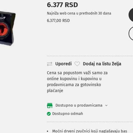
6.377 RSD
Najniža web cena u prethodnih 30 dana
6.377,00 RSD
Uporedi
Dodaj na listu želja
Cena sa popustom važi samo za
online kupovinu i kupovinu u
prodavnicama za gotovinsko
plaćanje
Dostupno u prodavnicama
Dostupno odmah
Moćni drveni zvučnici koji naglašavaju bas