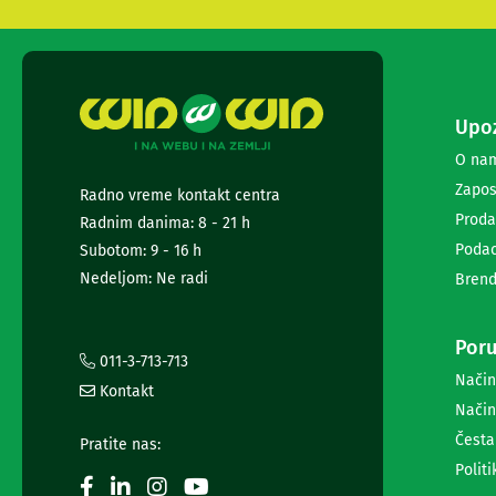
i
radio
satovi
Zvučnici
i
zvučni
Upoz
sistemi
O na
Soundbarovi
Zvučnici
Zapos
Radno vreme kontakt centra
za
Proda
Radnim danima: 8 - 21 h
kompjuter
Podac
Subotom: 9 - 16 h
Zvučni
sistemi
Nedeljom: Ne radi
Brend
Bežični
zvučnici
Slušalice
Poru
011-3-713-713
Bežične
Način
slušalice
Kontakt
Način
Žične
slušalice
Česta
Pratite nas:
Mikrofoni
Politi
i