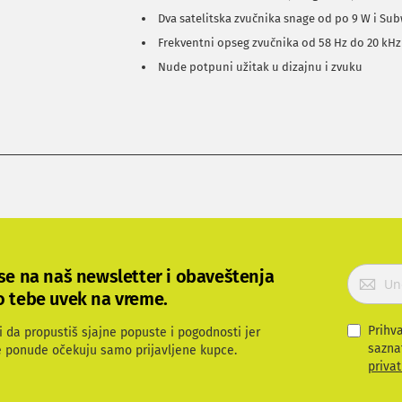
Dva satelitska zvučnika snage od po 9 W i Su
Frekventni opseg zvučnika od 58 Hz do 20 kHz
Nude potpuni užitak u dizajnu i zvuku
P
 se na naš newsletter i obaveštenja
r
o tebe uvek na vreme.
i
j
Prihv
i da propustiš sjajne popuste i pogodnosti jer
a
sazna
e ponude očekuju samo prijavljene kupce.
v
privat
i
t