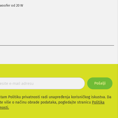
bwoofer od 20 W
Pošalji
atam Politiku privatnosti radi unapređenja korisničkog iskustva. Da
te više o načinu obrade podataka, pogledajte stranicu
Politika
nosti.