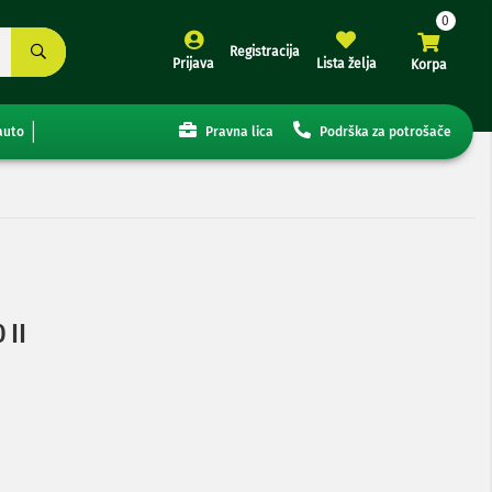
Registracija
Prijava
Lista želja
Korpa
auto
Pravna lica
Podrška za potrošače
 II