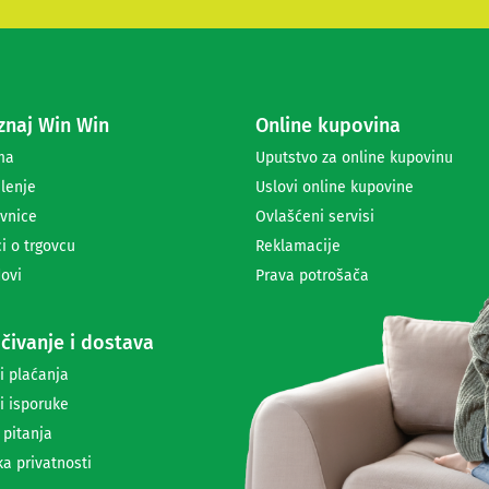
e
s
e
z
a
naj Win Win
Online kupovina
p
r
ma
Uputstvo za online kupovinu
i
lenje
Uslovi online kupovine
m
a
vnice
Ovlašćeni servisi
n
i o trgovcu
Reklamacije
j
ovi
Prava potrošača
e
n
e
čivanje i dostava
w
s
i plaćanja
l
i isporuke
e
t
 pitanja
t
ka privatnosti
e