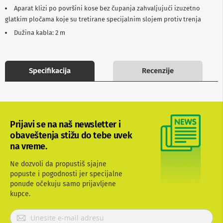
b
Aparat klizi po površini kose bez čupanja zahvaljujući izuzetno
l
glatkim pločama koje su tretirane specijalnim slojem protiv trenja
o
v
Dužina kabla: 2 m
i
i
a
d
Specifikacija
Recenzije
a
p
t
e
r
i
Prijavi se na naš newsletter i
z
obaveštenja stižu do tebe uvek
a
T
na vreme.
V
i
Ne dozvoli da propustiš sjajne
A
popuste i pogodnosti jer specijalne
V
ponude očekuju samo prijavljene
kupce.
A
n
t
P
e