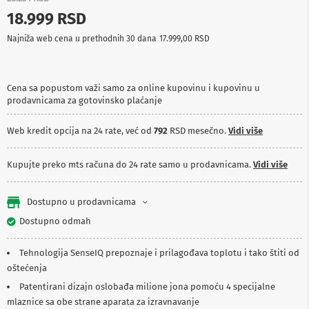
p
18.999 RSD
r
e
Najniža web cena u prethodnih 30 dana
17.999,00 RSD
m
a
P
Cena sa popustom važi samo za online kupovinu i kupovinu u
r
prodavnicama za gotovinsko plaćanje
o
j
e
Web kredit opcija na 24 rate, već od
792
RSD mesečno.
Vidi više
k
t
o
Kupujte preko mts računa do 24 rate samo u prodavnicama.
Vidi više
r
i
i
Dostupno u prodavnicama
p
Dostupno odmah
l
a
t
Tehnologija SenseIQ prepoznaje i prilagođava toplotu i tako štiti od
n
oštećenja
a
Patentirani dizajn oslobađa milione jona pomoću 4 specijalne
K
mlaznice sa obe strane aparata za izravnavanje
a