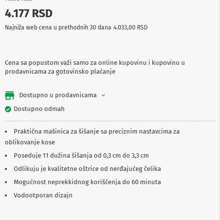
p
4.177 RSD
r
e
Najniža web cena u prethodnih 30 dana
4.033,00 RSD
m
a
P
Cena sa popustom važi samo za online kupovinu i kupovinu u
r
prodavnicama za gotovinsko plaćanje
o
j
e
Dostupno u prodavnicama
k
t
Dostupno odmah
o
r
Praktična mašinica za šišanje sa preciznim nastavcima za
i
i
oblikovanje kose
p
Poseduje 11 dužina šišanja od 0,3 cm do 3,3 cm
l
a
Odlikuju je kvalitetne oštrice od nerđajućeg čelika
t
Mogućnost neprekkidnog korišćenja do 60 minuta
n
a
Vodootporan dizajn
K
a