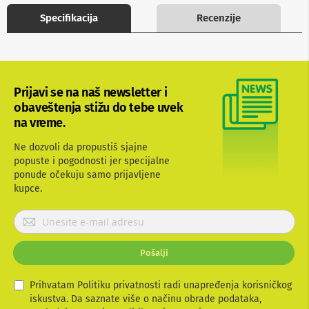
b
Specifikacija
Recenzije
l
o
v
i
i
a
Prijavi se na naš newsletter i
d
a
obaveštenja stižu do tebe uvek
p
na vreme.
t
e
Ne dozvoli da propustiš sjajne
r
popuste i pogodnosti jer specijalne
i
z
ponude očekuju samo prijavljene
a
kupce.
T
V
P
i
r
A
i
V
Pošalji
j
A
a
n
v
Prihvatam Politiku privatnosti radi unapređenja korisničkog
t
i
iskustva. Da saznate više o načinu obrade podataka,
e