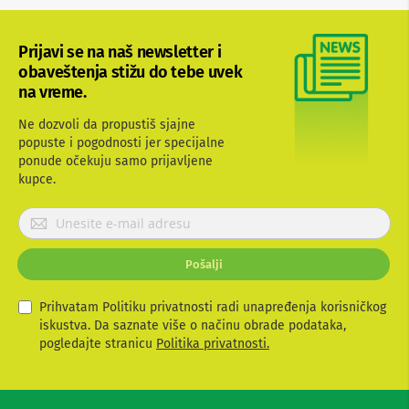
b
l
o
Prijavi se na naš newsletter i
v
obaveštenja stižu do tebe uvek
i
na vreme.
i
a
d
Ne dozvoli da propustiš sjajne
a
popuste i pogodnosti jer specijalne
p
ponude očekuju samo prijavljene
t
kupce.
e
r
P
i
z
r
a
i
T
Pošalji
j
V
a
i
v
Prihvatam Politiku privatnosti radi unapređenja korisničkog
A
V
i
iskustva. Da saznate više o načinu obrade podataka,
t
pogledajte stranicu
Politika privatnosti.
A
e
n
s
t
e
e