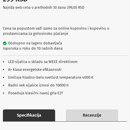
p
Najniža web cena u prethodnih 30 dana
299,00 RSD
r
e
m
a
Cena sa popustom važi samo za online kupovinu i kupovinu u
prodavnicama za gotovinsko plaćanje
P
r
Dostupno na lageru dobavljača
o
Isporuka u roku do 10 radnih dana
j
e
k
LED sijalica u skladu sa WEEE direktivom
t
o
A+ klasa energetske efikasnosti
r
Emituje hladno-belu svetlost temperature 4000 K
i
i
Radni vek sijalice iznosi do 10000 h
p
Poseduje klasični navoj grla E27
l
a
t
n
a
Specifikacija
Recenzije
K
a