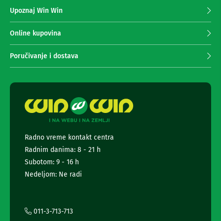
z
n
Upoznaj Win Win
a
e
i
p
r
r
Online kupovina
i
i
s
m
Poručivanje i dostava
i
a
v
n
e
r
j
i
e
z
n
a
e
T
w
V
s
Radno vreme kontakt centra
D
l
Radnim danima: 8 - 21 h
a
e
l
t
Subotom: 9 - 16 h
j
t
Nedeljom: Ne radi
i
e
n
r
s
k
a
i
i
011-3-713-713
z
i