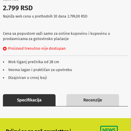
p
2.799 RSD
r
e
Najniža web cena u prethodnih 30 dana
2.799,00 RSD
m
a
Cena sa popustom važi samo za online kupovinu i kupovinu u
P
prodavnicama za gotovinsko plaćanje
r
o
Proizvod trenutno nije dostupan
j
e
k
Wok tiganj prečnika od 28 cm
t
o
Veoma lagan i praktičan za upotrebu
r
Dizajniran u crnoj boji
i
i
p
l
a
Specifikacija
Recenzije
t
n
a
K
a