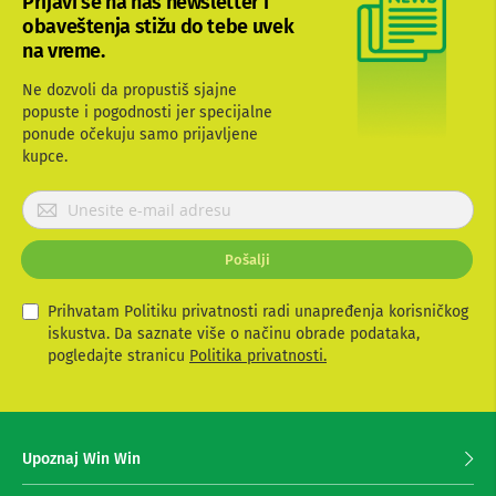
Prijavi se na naš newsletter i
b
obaveštenja stižu do tebe uvek
l
na vreme.
o
v
Ne dozvoli da propustiš sjajne
i
i
popuste i pogodnosti jer specijalne
a
ponude očekuju samo prijavljene
d
kupce.
a
p
P
t
r
e
r
i
Pošalji
i
j
z
a
a
v
Prihvatam Politiku privatnosti radi unapređenja korisničkog
T
i
iskustva. Da saznate više o načinu obrade podataka,
V
t
i
pogledajte stranicu
Politika privatnosti.
A
e
V
s
e
A
z
n
Upoznaj Win Win
a
t
p
e