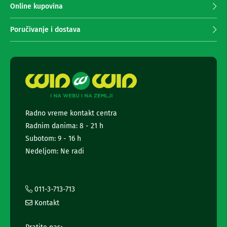
n
r
Online kupovina
e
i
i
m
Poručivanje i dostava
r
a
i
n
s
j
i
v
e
e
n
r
e
i
w
z
s
a
Radno vreme kontakt centra
l
T
Radnim danima: 8 - 21 h
V
e
t
Subotom: 9 - 16 h
D
t
Nedeljom: Ne radi
a
e
l
r
j
a
i
n
i
011-3-713-713
s
i
Kontakt
k
n
i
f
z