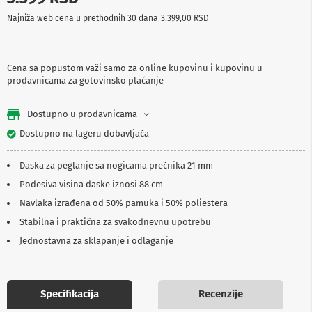
p
Najniža web cena u prethodnih 30 dana
3.399,00 RSD
r
e
m
a
Cena sa popustom važi samo za online kupovinu i kupovinu u
prodavnicama za gotovinsko plaćanje
P
r
o
Dostupno u prodavnicama
j
e
Dostupno na lageru dobavljača
k
t
Daska za peglanje sa nogicama prečnika 21 mm
o
r
Podesiva visina daske iznosi 88 cm
i
i
Navlaka izrađena od 50% pamuka i 50% poliestera
p
Stabilna i praktična za svakodnevnu upotrebu
l
a
Jednostavna za sklapanje i odlaganje
t
n
a
Specifikacija
Recenzije
K
a