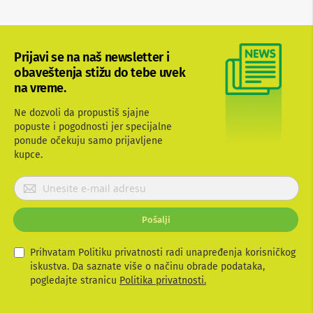
b
l
o
v
Prijavi se na naš newsletter i
i
i
obaveštenja stižu do tebe uvek
a
na vreme.
d
a
Ne dozvoli da propustiš sjajne
p
popuste i pogodnosti jer specijalne
t
ponude očekuju samo prijavljene
e
r
kupce.
i
z
P
a
r
T
i
V
Pošalji
j
i
A
a
V
v
Prihvatam Politiku privatnosti radi unapređenja korisničkog
i
iskustva. Da saznate više o načinu obrade podataka,
A
t
pogledajte stranicu
Politika privatnosti.
n
e
t
s
e