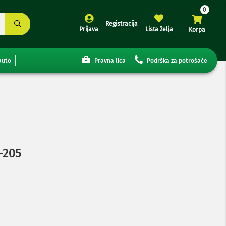
Registracija
Prijava
Lista želja
Korpa
auto
Pravna lica
Podrška za potrošače
-205