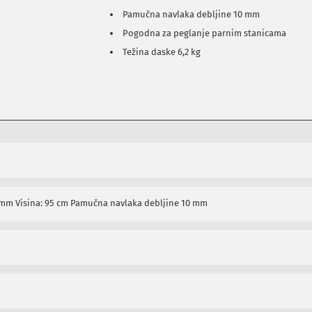
Pamučna navlaka debljine 10 mm
Pogodna za peglanje parnim stanicama
Težina daske 6,2 kg
 mm Visina: 95 cm Pamučna navlaka debljine 10 mm