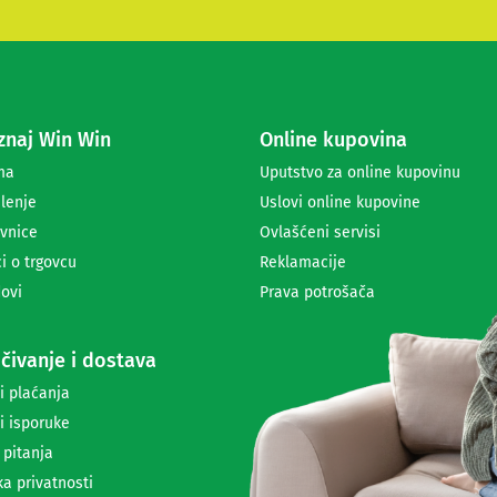
t
e
s
e
z
a
naj Win Win
Online kupovina
p
r
ma
Uputstvo za online kupovinu
i
lenje
Uslovi online kupovine
m
a
vnice
Ovlašćeni servisi
n
i o trgovcu
Reklamacije
j
ovi
Prava potrošača
e
n
e
čivanje i dostava
w
s
i plaćanja
l
i isporuke
e
t
 pitanja
t
ka privatnosti
e