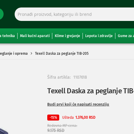
a tehnika
Mali kućni aparati
Klime i grejanje
Lepota i zdravlje
Gume za 
eglanje i oprema
Texell Daska za peglanje TIB-205
Šifra artikla:
1107618
Texell Daska za peglanje TIB
Budi prvi koji će napisati recenziju
Ušteda
-15%
1.376,00 RSD
Redovna MP cena
9.175 RSD