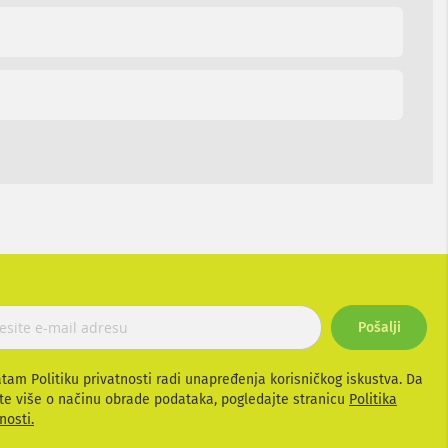
Pošalji
atam Politiku privatnosti radi unapređenja korisničkog iskustva. Da
te više o načinu obrade podataka, pogledajte stranicu
Politika
nosti.