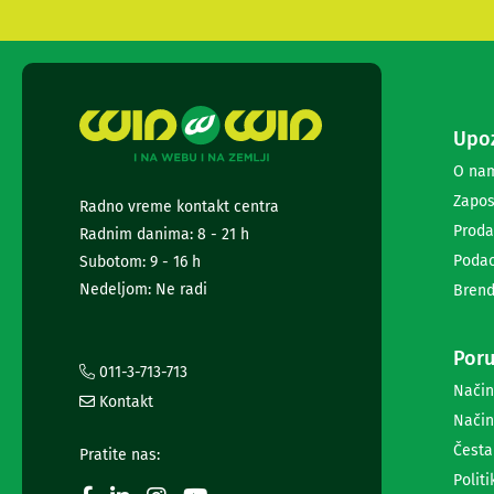
diktafoni
Foto-
aparati,
kamere
i
dronovi
Akcione
Upoz
kamere
O na
i
Zapos
dronovi
Radno vreme kontakt centra
Foto-
Proda
Radnim danima: 8 - 21 h
aparati
Podac
Subotom: 9 - 16 h
Oprema
Nedeljom: Ne radi
za
Brend
foto-
aparate
Poru
i
011-3-713-713
kamere
Način
Stativi,
Kontakt
Način
blicevi
i
Česta
Pratite nas:
ostala
Politi
oprema