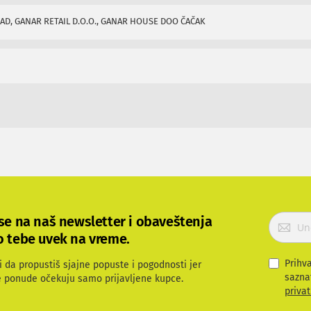
D, GANAR RETAIL D.O.O., GANAR HOUSE DOO ČAČAK
P
 se na naš newsletter i obaveštenja
r
o tebe uvek na vreme.
i
j
Prihv
i da propustiš sjajne popuste i pogodnosti jer
a
sazna
e ponude očekuju samo prijavljene kupce.
v
privat
i