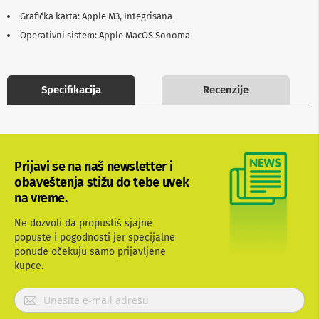
b
Grafička karta: Apple M3, Integrisana
l
o
Operativni sistem: Apple MacOS Sonoma
v
i
i
a
Specifikacija
Recenzije
d
a
p
t
e
r
Prijavi se na naš newsletter i
i
z
obaveštenja stižu do tebe uvek
a
na vreme.
T
V
Ne dozvoli da propustiš sjajne
i
popuste i pogodnosti jer specijalne
A
ponude očekuju samo prijavljene
V
kupce.
A
n
P
t
r
e