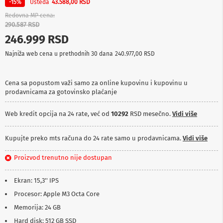
Ušteda
-15%
43.588,00 RSD
p
r
Redovna MP cena
e
290.587 RSD
m
246.999 RSD
a
Najniža web cena u prethodnih 30 dana
240.977,00 RSD
P
r
o
Cena sa popustom važi samo za online kupovinu i kupovinu u
j
prodavnicama za gotovinsko plaćanje
e
k
t
Web kredit opcija na 24 rate, već od
10292
RSD mesečno.
Vidi više
o
r
i
Kupujte preko mts računa do 24 rate samo u prodavnicama.
Vidi više
i
p
Proizvod trenutno nije dostupan
l
a
t
Ekran: 15,3'' IPS
n
Procesor: Apple M3 Octa Core
a
Memorija: 24 GB
K
Hard disk: 512 GB SSD
a