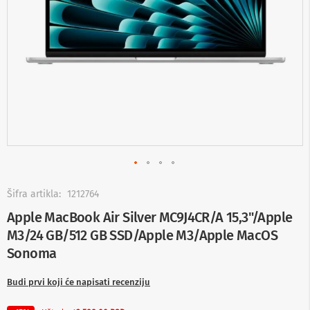
-
s
m
a
r
t
T
V
S
m
a
r
t
T
V
Skip
to
Šifra artikla:
1212764
T
the
Apple MacBook Air Silver MC9J4CR/A 15,3"/Apple
V
beginning
i
M3/24 GB/512 GB SSD/Apple M3/Apple MacOS
of
v
the
Sonoma
i
images
d
gallery
e
Budi prvi koji će napisati recenziju
o
o