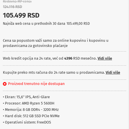
Redovna MP cena
p
124.116 RSD
r
e
105.499 RSD
m
a
Najniža web cena u prethodnih 30 dana
105.499,00 RSD
P
r
Cena sa popustom važi samo za online kupovinu i kupovinu u
o
prodavnicama za gotovinsko plaćanje
j
e
Web kredit opcija na 24 rate, već od
4396
RSD mesečno.
Vidi više
k
t
o
Kupujte preko mts računa do 24 rate samo u prodavnicama.
Vidi više
r
i
i
Proizvod trenutno nije dostupan
p
l
• Ekran: 15,6" IPS, Anti-Glare
a
t
• Procesor: AMD Ryzen 5 5600H
n
• Memorija: 8 GB DDR4 - 3200 MHz
a
• Hard disk: 512 GB SSD PCIe NVMe
• Operativni sistem: FreeDOS
K
a