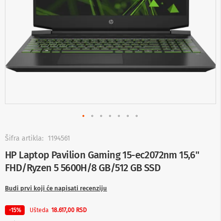
-
s
m
a
r
t
T
V
S
m
a
r
t
T
V
Skip
to
Šifra artikla:
1194561
T
the
HP Laptop Pavilion Gaming 15-ec2072nm 15,6"
V
beginning
i
FHD/Ryzen 5 5600H/8 GB/512 GB SSD
of
v
the
i
images
Budi prvi koji će napisati recenziju
d
gallery
e
o
Ušteda
-15%
18.617,00 RSD
o