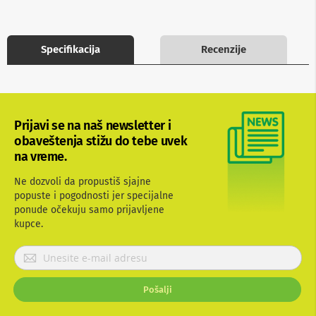
b
l
o
v
Specifikacija
Recenzije
i
i
a
d
a
p
Prijavi se na naš newsletter i
t
obaveštenja stižu do tebe uvek
e
r
na vreme.
i
z
Ne dozvoli da propustiš sjajne
a
popuste i pogodnosti jer specijalne
T
ponude očekuju samo prijavljene
V
kupce.
i
A
V
P
r
A
i
n
Pošalji
j
t
a
e