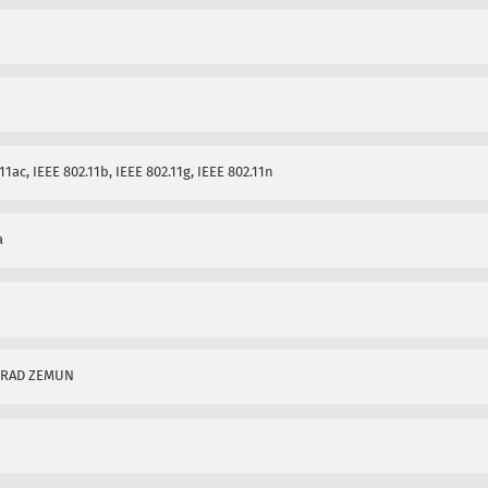
11ac, IEEE 802.11b, IEEE 802.11g, IEEE 802.11n
a
GRAD ZEMUN