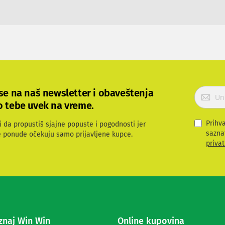
P
 se na naš newsletter i obaveštenja
r
o tebe uvek na vreme.
i
j
Prihv
i da propustiš sjajne popuste i pogodnosti jer
a
sazna
e ponude očekuju samo prijavljene kupce.
v
privat
i
t
e
s
e
z
a
naj Win Win
Online kupovina
p