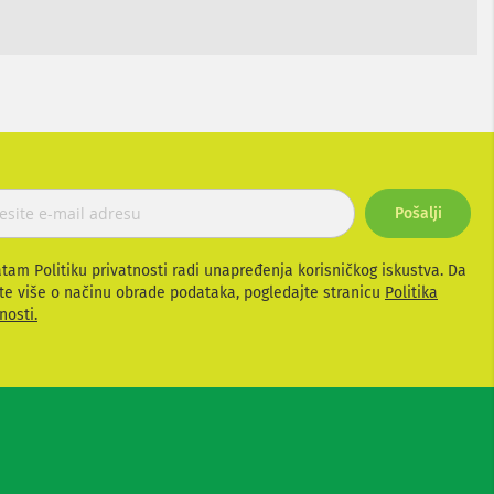
Pošalji
atam Politiku privatnosti radi unapređenja korisničkog iskustva. Da
te više o načinu obrade podataka, pogledajte stranicu
Politika
nosti.