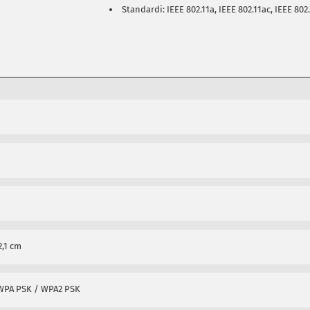
Standardi: IEEE 802.11a, IEEE 802.11ac, IEEE 802.
2,1 cm
/ WPA PSK / WPA2 PSK