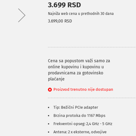
3.699 RSD
Najniža web cena u prethodnih 30 dana
3.699,00 RSD
Cena sa popustom važi samo za
online kupovinu i kupovinu u
prodavnicama za gotovinsko
plaćanje
Proizvod trenutno nije dostupan
Tip: Bežični PCIe adapter
Brzina protoka do 1167 Mbps
Frekventni opseg: 2,4 GHz - 5 GHz
Antena: 2 x eksterne, odvojive