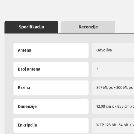
the
ekrana
beginning
Set
of
top
the
box
images
Specifikacija
Recenzije
uređaji
gallery
Ramovi
za
More
televizore
Antena
Odvojive
Information
Produžni
kablovi
i
Broj antena
2
naponske
zaštite
Slušalice,
Brzina
867 Mbps + 300 Mbps
zvučnici
i
audio
Dimenzije
12,08 cm x 7,856 cm x 
uređaji
Mini
linije
Enkripcija
WEP 128 bit, 64 bit 
Gramofoni
Tranzistori