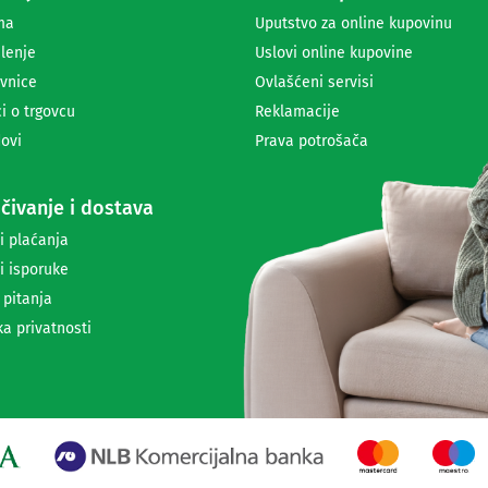
r
ma
Uputstvo za online kupovinu
i
lenje
Uslovi online kupovine
m
a
vnice
Ovlašćeni servisi
n
i o trgovcu
Reklamacije
j
ovi
Prava potrošača
e
n
e
čivanje i dostava
w
s
i plaćanja
l
i isporuke
e
t
 pitanja
t
ka privatnosti
e
r
a
i
i
n
f