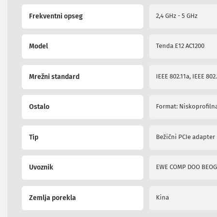
i
radio
Frekventni opseg
2,4 GHz - 5 GHz
satovi
Zvučnici
i
Model
Tenda E12 AC1200
zvučni
sistemi
Soundbarovi
Mrežni standard
IEEE 802.11a, IEEE 802.
Zvučnici
za
kompjuter
Ostalo
Format: Niskoprofiln
Zvučni
sistemi
Bežični
Tip
Bežični PCIe adapter
zvučnici
Slušalice
Bežične
Uvoznik
EWE COMP DOO BEO
slušalice
Žične
slušalice
Zemlja porekla
Kina
Mikrofoni
i