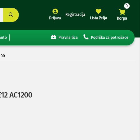
Registracija
Prijava
Lista želja
Korpa
auto
Pravna lica
Podrška za potrošače
200
E12 AC1200