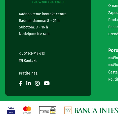
za
O na
foto-
Zapos
Radno vreme kontakt centra
aparate
i
Proda
Radnim danima: 8 - 21 h
kamere
Podac
Subotom: 9 - 16 h
Oprema
Nedeljom: Ne radi
Brend
za
akcione
kamere
Poru
Profesionalna
011-3-713-713
audio
Način
Kontakt
i
Način
video
Česta
oprema
Pratite nas:
Profesionalne
Politi
kamere
DaVinci
Resolve
i
Fusion
softver
ATEM