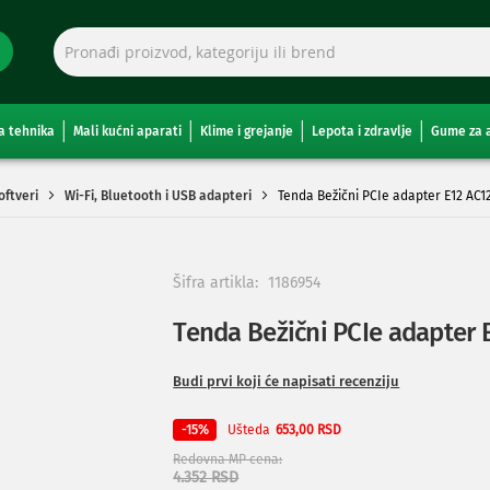
a tehnika
Mali kućni aparati
Klime i grejanje
Lepota i zdravlje
Gume za 
oftveri
Wi-Fi, Bluetooth i USB adapteri
Tenda Bežični PCIe adapter E12 AC1
Šifra artikla:
1186954
Tenda Bežični PCIe adapter 
Budi prvi koji će napisati recenziju
Ušteda
-15%
653,00 RSD
Redovna MP cena
4.352 RSD