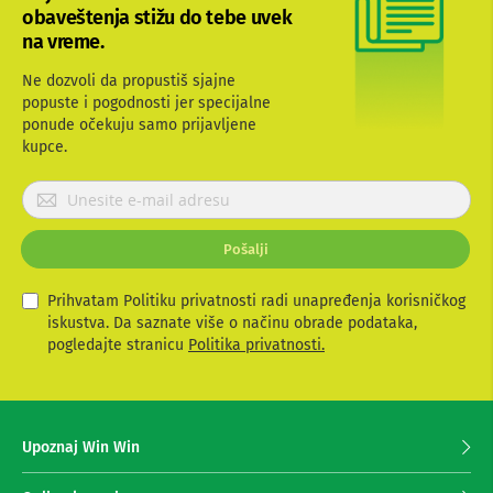
e
obaveštenja stižu do tebe uvek
i
na vreme.
d
r
o
Ne dozvoli da propustiš sjajne
n
popuste i pogodnosti jer specijalne
o
ponude očekuju samo prijavljene
v
kupce.
i
P
F
r
o
t
i
o
Pošalji
j
-
a
a
v
Prihvatam Politiku privatnosti radi unapređenja korisničkog
p
i
iskustva. Da saznate više o načinu obrade podataka,
a
r
t
pogledajte stranicu
Politika privatnosti.
a
e
t
s
i
e
z
O
Upoznaj Win Win
a
p
p
r