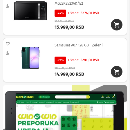
p
MG23K3523AK/E2
Uporedi
r
e
-24%
Ušteda
5.176,00 RSD
m
21.175,00 RSD
a
15.999,00 RSD
P
r
Dodaj na listu želja
o
Samsung A07 128 GB - Zeleni
j
Uporedi
e
k
-21%
Ušteda
3.941,00 RSD
t
18.940,00 RSD
o
14.999,00 RSD
r
i
i
p
l
a
t
n
a
K
a