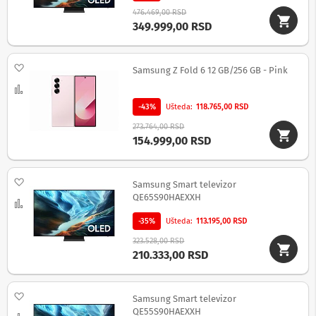
o
v
476.469,00 RSD
i
349.999,00 RSD
i
n
a
Dodaj na listu želja
Samsung Z Fold 6 12 GB/256 GB - Pink
p
o
Uporedi
n
s
-43%
Ušteda
118.765,00 RSD
k
273.764,00 RSD
e
154.999,00 RSD
z
a
š
t
Dodaj na listu želja
Samsung Smart televizor
i
QE65S90HAEXXH
Uporedi
t
e
-35%
Ušteda
113.195,00 RSD
S
323.528,00 RSD
210.333,00 RSD
l
u
š
a
Dodaj na listu želja
Samsung Smart televizor
l
QE55S90HAEXXH