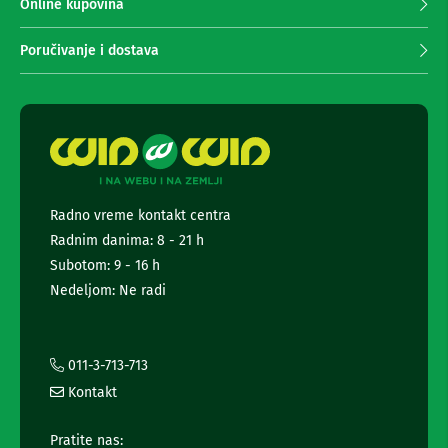
e
r
Online kupovina
m
i
a
m
Poručivanje i dostava
z
a
a
n
f
j
o
t
e
o
n
-
e
a
w
p
s
a
Radno vreme kontakt centra
r
l
Radnim danima: 8 - 21 h
a
e
t
t
Subotom: 9 - 16 h
e
t
Nedeljom: Ne radi
i
e
k
r
a
m
a
e
i
011-3-713-713
r
i
Kontakt
e
n
f
S
Pratite nas:
o