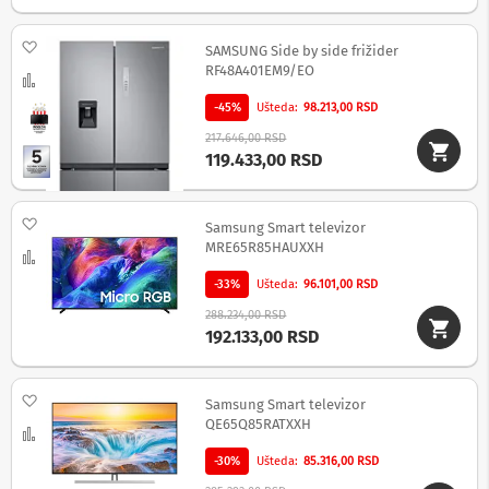
c
i
i
Dodaj na listu želja
SAMSUNG Side by side frižider
z
RF48A401EM9/EO
Uporedi
v
u
-45%
Ušteda
98.213,00 RSD
č
n
217.646,00 RSD
i
119.433,00 RSD
s
i
s
Dodaj na listu želja
t
Samsung Smart televizor
e
MRE65R85HAUXXH
Uporedi
m
i
-33%
Ušteda
96.101,00 RSD
288.234,00 RSD
S
192.133,00 RSD
o
u
n
d
Dodaj na listu želja
Samsung Smart televizor
b
QE65Q85RATXXH
Uporedi
a
r
-30%
Ušteda
85.316,00 RSD
o