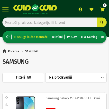
TV,
foto,
audio
i
3T Usluga kućne montaže
Telefoni
TV & AV
IT & Gaming
Bela 
video
T
Početna
SAMSUNG
e
l
SAMSUNG
e
v
i
z
Filteri
o
r
i
N
Dodaj na listu želja
Samsung Galaxy A16 4/128 GB EE - Crni
o
Uporedi
n