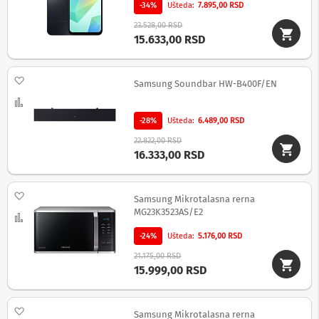
-
-34%
Ušteda
7.895,00 RSD
s
m
23.528,00 RSD
a
15.633,00 RSD
r
t
T
Dodaj na listu želja
Samsung Soundbar HW-B400F/EN
V
Uporedi
S
-28%
Ušteda
6.489,00 RSD
m
a
22.822,00 RSD
r
16.333,00 RSD
t
T
V
Dodaj na listu želja
Samsung Mikrotalasna rerna
T
MG23K3523AS/E2
Uporedi
V
i
-24%
Ušteda
5.176,00 RSD
v
21.175,00 RSD
i
15.999,00 RSD
d
e
o
Dodaj na listu želja
o
Samsung Mikrotalasna rerna