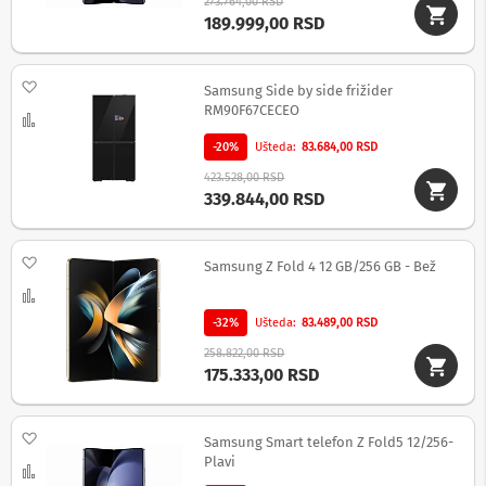
273.764,00 RSD
S
189.999,00 RSD
l
u
š
Dodaj na listu želja
Samsung Side by side frižider
a
RM90F67CECEO
l
Uporedi
i
-20%
Ušteda
83.684,00 RSD
c
e
423.528,00 RSD
339.844,00 RSD
B
e
ž
Dodaj na listu želja
i
Samsung Z Fold 4 12 GB/256 GB - Bež
č
Uporedi
n
e
-32%
Ušteda
83.489,00 RSD
s
258.822,00 RSD
l
175.333,00 RSD
u
š
a
l
Dodaj na listu želja
Samsung Smart telefon Z Fold5 12/256-
i
Plavi
c
Uporedi
e