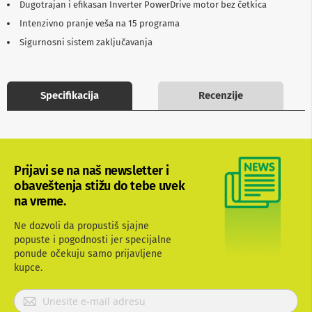
Dugotrajan i efikasan Inverter PowerDrive motor bez četkica
b
l
Intenzivno pranje veša na 15 programa
o
Sigurnosni sistem zaključavanja
v
i
i
a
d
Specifikacija
Recenzije
a
p
t
e
r
i
Prijavi se na naš newsletter i
z
obaveštenja stižu do tebe uvek
a
na vreme.
T
V
i
Ne dozvoli da propustiš sjajne
A
popuste i pogodnosti jer specijalne
V
ponude očekuju samo prijavljene
kupce.
A
n
P
t
e
r