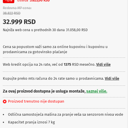
Ušteda
-15%
5.823,00 RSD
p
r
Redovna MP cena
e
38.822 RSD
m
32.999 RSD
a
Najniža web cena u prethodnih 30 dana
31.058,00 RSD
P
r
o
Cena sa popustom važi samo za online kupovinu i kupovinu u
j
prodavnicama za gotovinsko plaćanje
e
k
t
Web kredit opcija na 24 rate, već od
1375
RSD mesečno.
Vidi više
o
r
i
Kupujte preko mts računa do 24 rate samo u prodavnicama.
Vidi više
i
p
Za ovaj proizvod dostupna je usluga montaže,
saznaj više.
l
a
Proizvod trenutno nije dostupan
t
n
a
Odlična samostojeća mašina za pranje veša sa senzorom nivoa vode
Kapacitet pranja iznosi 7 kg
K
a