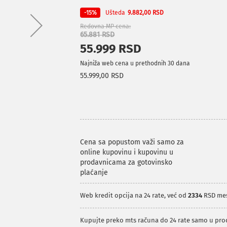
Ušteda
-15%
9.882,00 RSD
Redovna MP cena
65.881 RSD
55.999 RSD
Najniža web cena u prethodnih 30 dana
55.999,00 RSD
Cena sa popustom važi samo za
online kupovinu i kupovinu u
prodavnicama za gotovinsko
plaćanje
Web kredit opcija na 24 rate, već od
2334
RSD me
Kupujte preko mts računa do 24 rate samo u pr