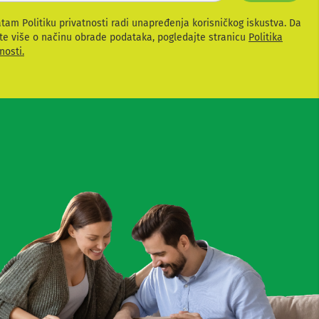
atam Politiku privatnosti radi unapređenja korisničkog iskustva. Da
te više o načinu obrade podataka, pogledajte stranicu
Politika
nosti.