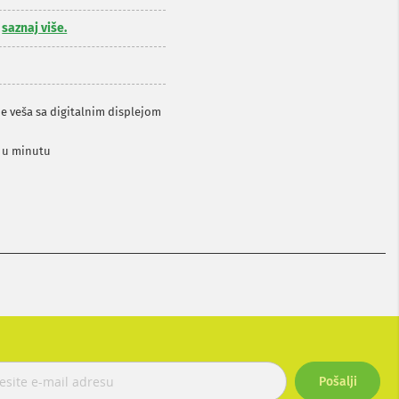
,
saznaj više.
e veša sa digitalnim displejom
a u minutu
Pošalji