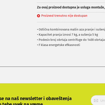
Za ovaj proizvod dostupna je usluga montaže
Proizvod trenutno nije dostupan
• Odlična kombinovana mašin aza pranje i sušenj
• Kapacitet pranja iznosi 7 kg, a sušenja 5 kg
• Podesiv broj obrtaja centrifuge do 1400 obrtaj
• F klasa energetske efikasnosti
P
 se na naš newsletter i obaveštenja
r
o tebe uvek na vreme.