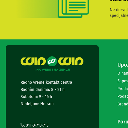
i
radio
Ne dozvol
satovi
specijaln
Zvučnici
i
zvučni
sistemi
Soundbarovi
Zvučnici
za
kompjuter
Upoz
Zvučni
sistemi
O na
Bežični
Zapos
Radno vreme kontakt centra
zvučnici
Proda
Slušalice
Radnim danima: 8 - 21 h
Bežične
Podac
Subotom: 9 - 16 h
slušalice
Nedeljom: Ne radi
Brend
Žične
slušalice
Mikrofoni
Poru
i
011-3-713-713