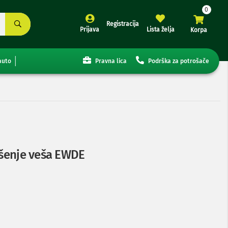
Registracija
Prijava
Lista želja
Korpa
auto
Pravna lica
Podrška za potrošače
sušenje veša EWDE