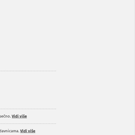
sečno.
Vidi više
odavnicama.
Vidi više