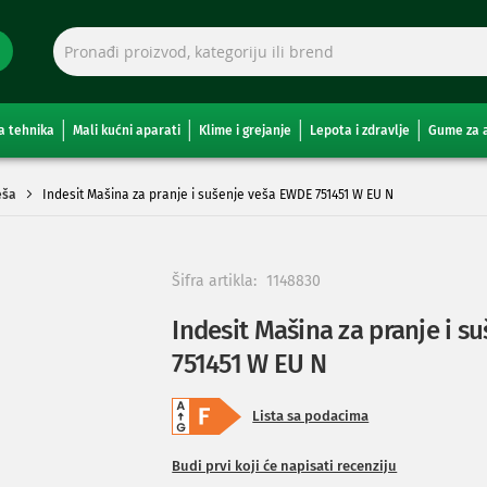
a tehnika
Mali kućni aparati
Klime i grejanje
Lepota i zdravlje
Gume za 
eša
Indesit Mašina za pranje i sušenje veša EWDE 751451 W EU N
Šifra artikla:
1148830
Indesit Mašina za pranje i 
751451 W EU N
Lista sa podacima
Budi prvi koji će napisati recenziju