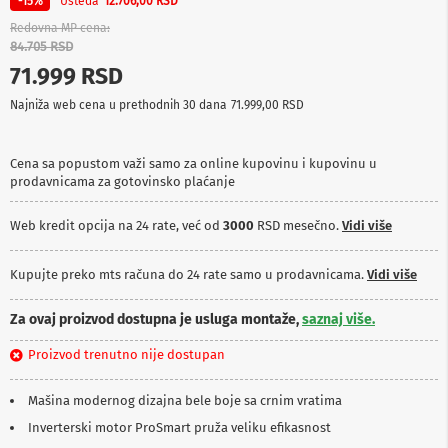
Ušteda
-15%
12.706,00 RSD
p
r
Redovna MP cena
e
84.705 RSD
m
71.999 RSD
a
Najniža web cena u prethodnih 30 dana
71.999,00 RSD
P
r
o
Cena sa popustom važi samo za online kupovinu i kupovinu u
j
prodavnicama za gotovinsko plaćanje
e
k
t
Web kredit opcija na 24 rate, već od
3000
RSD mesečno.
Vidi više
o
r
i
Kupujte preko mts računa do 24 rate samo u prodavnicama.
Vidi više
i
p
Za ovaj proizvod dostupna je usluga montaže,
saznaj više.
l
a
Proizvod trenutno nije dostupan
t
n
a
Mašina modernog dizajna bele boje sa crnim vratima
Inverterski motor ProSmart pruža veliku efikasnost
K
a