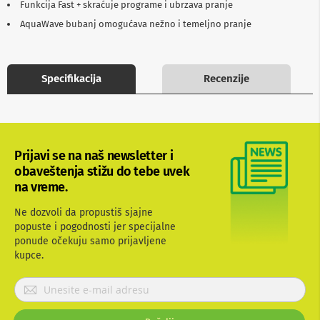
Funkcija Fast + skraćuje programe i ubrzava pranje
b
l
AquaWave bubanj omogućava nežno i temeljno pranje
o
v
i
i
Specifikacija
Recenzije
a
d
a
p
t
e
Prijavi se na naš newsletter i
r
i
obaveštenja stižu do tebe uvek
z
na vreme.
a
T
Ne dozvoli da propustiš sjajne
V
popuste i pogodnosti jer specijalne
i
ponude očekuju samo prijavljene
A
V
kupce.
A
P
n
r
t
i
e