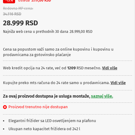
Ušteda
-15%
5.117,00 RSD
p
r
Redovna MP cena
e
34.116 RSD
m
28.999 RSD
a
Najniža web cena u prethodnih 30 dana
28.999,00 RSD
P
r
o
Cena sa popustom važi samo za online kupovinu i kupovinu u
j
prodavnicama za gotovinsko plaćanje
e
k
t
Web kredit opcija na 24 rate, već od
1209
RSD mesečno.
Vidi više
o
r
i
Kupujte preko mts računa do 24 rate samo u prodavnicama.
Vidi više
i
p
Za ovaj proizvod dostupna je usluga montaže,
saznaj više.
l
a
Proizvod trenutno nije dostupan
t
n
a
Elegantni frižider sa LED osvetljenjem na plafonu
Ukupan neto kapacitet frižidera od 242 l
K
a