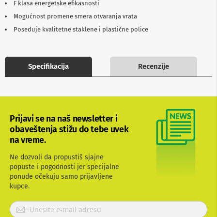
F klasa energetske efikasnosti
b
l
Mogućnost promene smera otvaranja vrata
o
Poseduje kvalitetne staklene i plastične police
v
i
i
a
d
Specifikacija
Recenzije
a
p
t
e
r
i
Prijavi se na naš newsletter i
z
obaveštenja stižu do tebe uvek
a
na vreme.
T
V
i
Ne dozvoli da propustiš sjajne
A
popuste i pogodnosti jer specijalne
V
ponude očekuju samo prijavljene
kupce.
A
n
P
t
e
r