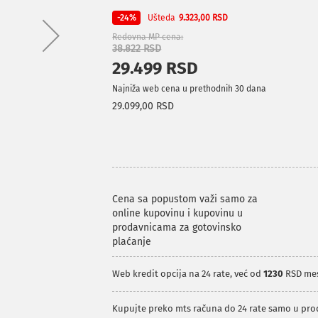
Ušteda
-24%
9.323,00 RSD
Redovna MP cena
38.822 RSD
29.499 RSD
Najniža web cena u prethodnih 30 dana
29.099,00 RSD
Cena sa popustom važi samo za
online kupovinu i kupovinu u
prodavnicama za gotovinsko
plaćanje
Web kredit opcija na 24 rate, već od
1230
RSD me
Kupujte preko mts računa do 24 rate samo u pr