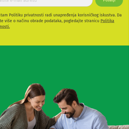
Pošalji
atam Politiku privatnosti radi unapređenja korisničkog iskustva. Da
te više o načinu obrade podataka, pogledajte stranicu
Politika
nosti.