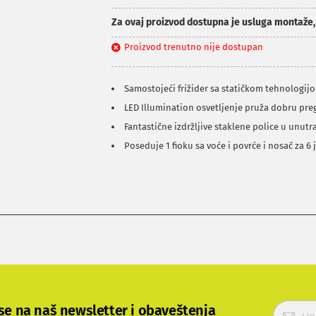
Za ovaj proizvod dostupna je usluga montaže
Proizvod trenutno nije dostupan
Samostojeći frižider sa statičkom tehnologij
LED Illumination osvetljenje pruža dobru pr
Fantastične izdržljive staklene police u unutra
Poseduje 1 fioku sa voće i povrće i nosač za 6 
P
 se na naš newsletter i obaveštenja