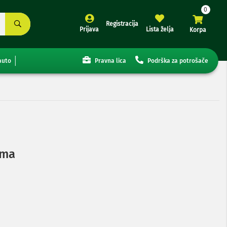
Registracija
Prijava
Lista želja
Korpa
auto
Pravna lica
Podrška za potrošače
ima