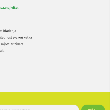
,
saznaj više.
om hlađenja
eglednost svakog kutka
šnjosti frižidera
jaja