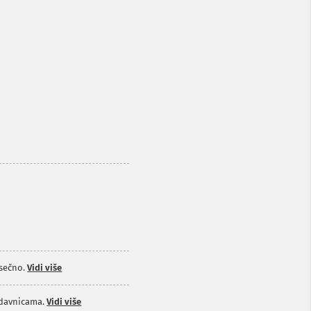
sečno.
Vidi više
odavnicama.
Vidi više