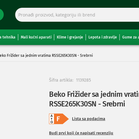
a tehnika
Mali kućni aparati
Klime i grejanje
Lepota i zdravlje
Gume za 
eko Frižider sa jednim vratima RSSE265K30SN - Srebrni
Šifra artikla:
1139285
Beko Frižider sa jednim vrat
RSSE265K30SN - Srebrni
Lista sa podacima
Budi prvi koji će napisati recenziju