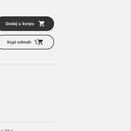
Dodaj u korpu
Kupi odmah
a: 266 g