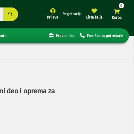
Registracija
Prijava
Lista želja
Korpa
auto
Pravna lica
Podrška za potrošače
i deo i oprema za