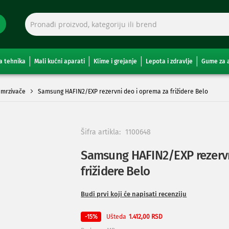
a tehnika
Mali kućni aparati
Klime i grejanje
Lepota i zdravlje
Gume za 
amrzivače
Samsung HAFIN2/EXP rezervni deo i oprema za frižidere Belo
Šifra artikla:
1100648
Samsung HAFIN2/EXP rezervn
frižidere Belo
Budi prvi koji će napisati recenziju
Ušteda
-15%
1.412,00 RSD