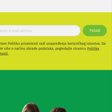
Pošalji
atam Politiku privatnosti radi unapređenja korisničkog iskustva. Da
te više o načinu obrade podataka, pogledajte stranicu
Politika
nosti.