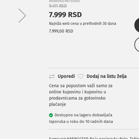
Redovna MP cena
9.411 RSD
7.999 RSD
Najniža web cena u prethodnih 30 dana
7.999,00 RSD
Uporedi
Dodaj na listu želja
Cena sa popustom važi samo za
online kupovinu i kupovinu u
prodavnicama za gotovinsko
plaćanje
Dostupno na lageru dobavljača
Isporuka u roku do 10 radnih dana
Samsung HAFIN2/EXP. Boja proizvoda: Belo. Težin