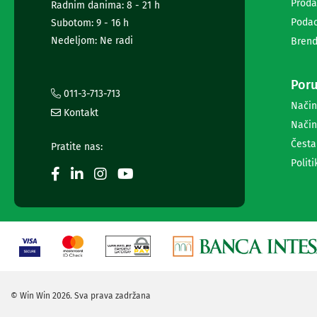
diktafoni
Proda
Radnim danima: 8 - 21 h
Foto-
Podac
Subotom: 9 - 16 h
aparati,
Nedeljom: Ne radi
Brend
kamere
i
dronovi
Poru
Akcione
011-3-713-713
kamere
Način
Kontakt
i
Način
dronovi
Foto-
Česta
Pratite nas:
aparati
Politi
Oprema
za
foto-
aparate
i
kamere
Stativi,
blicevi
i
© Win Win 2026. Sva prava zadržana
ostala
oprema