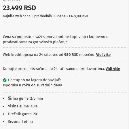
p
23.499 RSD
r
e
Najniža web cena u prethodnih 30 dana
23.499,00 RSD
m
a
P
Cena sa popustom važi samo za online kupovinu i kupovinu u
r
prodavnicama za gotovinsko plaćanje
o
j
e
Web kredit opcija na 24 rate, već od
980
RSD mesečno.
Vidi više
k
t
o
Kupujte preko mts računa do 24 rate samo u prodavnicama.
Vidi više
r
i
Dostupno na lageru dobavljača
i
Isporuka u roku do 10 radnih dana
p
l
a
Širina gume: 275 mm
t
Visina gume: 40%
n
a
Prečnik gume: 20"
Sezona: Letnja
K
a