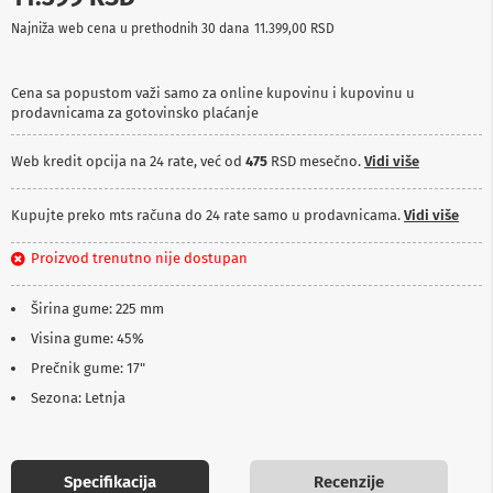
p
Najniža web cena u prethodnih 30 dana
11.399,00 RSD
r
e
m
a
Cena sa popustom važi samo za online kupovinu i kupovinu u
prodavnicama za gotovinsko plaćanje
P
r
Web kredit opcija na 24 rate, već od
475
RSD mesečno.
Vidi više
o
j
e
Kupujte preko mts računa do 24 rate samo u prodavnicama.
Vidi više
k
t
Proizvod trenutno nije dostupan
o
r
i
Širina gume: 225 mm
i
p
Visina gume: 45%
l
Prečnik gume: 17"
a
t
Sezona: Letnja
n
a
K
Specifikacija
Recenzije
a