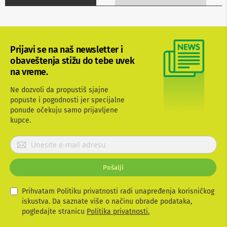
b
l
o
v
i
Prijavi se na naš newsletter i
i
a
obaveštenja stižu do tebe uvek
d
na vreme.
a
p
Ne dozvoli da propustiš sjajne
t
popuste i pogodnosti jer specijalne
e
ponude očekuju samo prijavljene
r
i
kupce.
z
a
P
T
r
V
i
i
Pošalji
j
A
V
a
v
Prihvatam Politiku privatnosti radi unapređenja korisničkog
A
i
iskustva. Da saznate više o načinu obrade podataka,
n
t
pogledajte stranicu
Politika privatnosti.
t
e
e