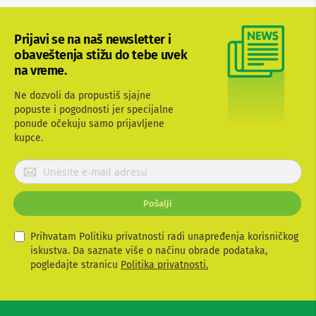
b
l
o
Prijavi se na naš newsletter i
v
obaveštenja stižu do tebe uvek
i
na vreme.
i
a
d
Ne dozvoli da propustiš sjajne
a
popuste i pogodnosti jer specijalne
p
ponude očekuju samo prijavljene
t
kupce.
e
r
P
i
z
r
a
i
T
Pošalji
j
V
a
i
v
Prihvatam Politiku privatnosti radi unapređenja korisničkog
A
i
V
iskustva. Da saznate više o načinu obrade podataka,
t
pogledajte stranicu
Politika privatnosti.
A
e
n
s
t
e
e