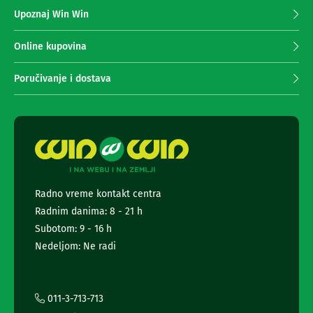
z
n
Upoznaj Win Win
a
e
i
p
r
r
Online kupovina
i
i
s
m
Poručivanje i dostava
i
a
v
n
e
r
j
i
e
z
n
a
e
T
w
V
s
Radno vreme kontakt centra
l
D
Radnim danima: 8 - 21 h
a
e
l
t
Subotom: 9 - 16 h
j
t
Nedeljom: Ne radi
i
e
n
r
s
k
a
i
i
011-3-713-713
z
i