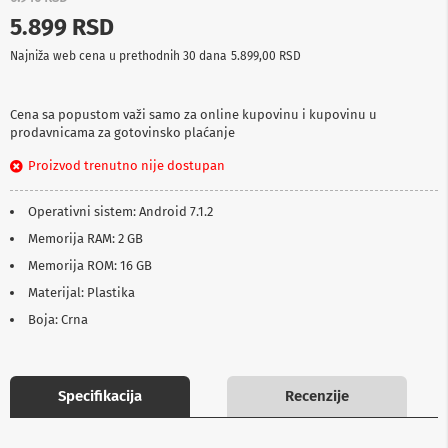
p
5.899 RSD
r
e
Najniža web cena u prethodnih 30 dana
5.899,00 RSD
m
a
Cena sa popustom važi samo za online kupovinu i kupovinu u
P
prodavnicama za gotovinsko plaćanje
r
o
Proizvod trenutno nije dostupan
j
e
k
Operativni sistem: Android 7.1.2
t
o
Memorija RAM: 2 GB
r
Memorija ROM: 16 GB
i
i
Materijal: Plastika
p
Boja: Crna
l
a
t
n
a
Specifikacija
Recenzije
K
a