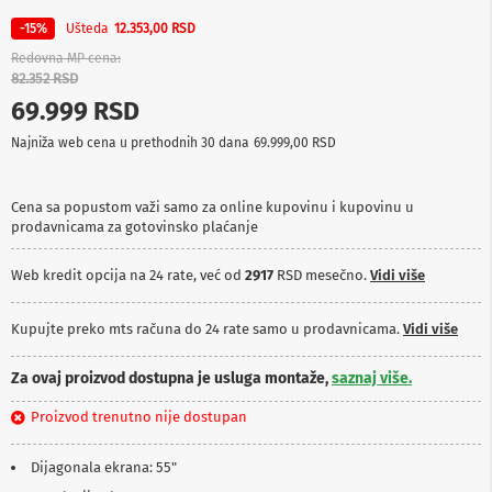
p
Ušteda
-15%
12.353,00 RSD
r
e
Redovna MP cena
m
82.352 RSD
a
69.999 RSD
P
Najniža web cena u prethodnih 30 dana
69.999,00 RSD
r
o
j
e
Cena sa popustom važi samo za online kupovinu i kupovinu u
k
prodavnicama za gotovinsko plaćanje
t
o
Web kredit opcija na 24 rate, već od
2917
RSD mesečno.
Vidi više
r
i
i
Kupujte preko mts računa do 24 rate samo u prodavnicama.
Vidi više
p
l
a
Za ovaj proizvod dostupna je usluga montaže,
saznaj više.
t
n
Proizvod trenutno nije dostupan
a
Dijagonala ekrana: 55"
K
a