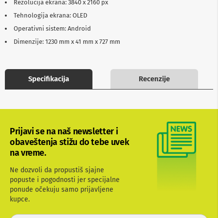
Rezolucija ekrana: 3840 x 2160 px
b
l
Tehnologija ekrana: OLED
o
Operativni sistem: Android
v
i
Dimenzije: 1230 mm x 41 mm x 727 mm
i
a
d
a
Specifikacija
Recenzije
p
t
e
r
i
z
Prijavi se na naš newsletter i
a
T
obaveštenja stižu do tebe uvek
V
na vreme.
i
A
Ne dozvoli da propustiš sjajne
V
popuste i pogodnosti jer specijalne
ponude očekuju samo prijavljene
A
n
kupce.
t
e