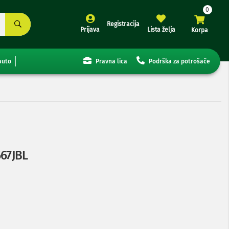
Registracija
Prijava
Lista želja
Korpa
auto
Pravna lica
Podrška za potrošače
667JBL