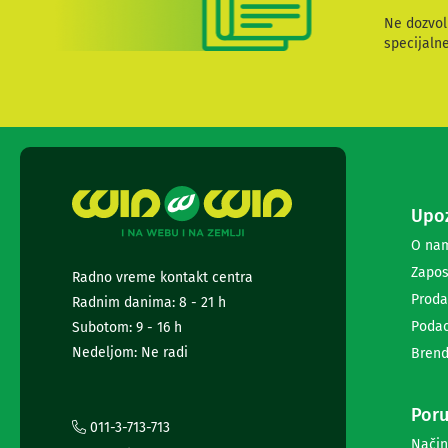
i
Ne dozvol
radio
specijaln
satovi
Zvučnici
i
zvučni
sistemi
Soundbarovi
Zvučnici
za
kompjuter
Upoz
Zvučni
O na
sistemi
Bežični
Zapos
Radno vreme kontakt centra
zvučnici
Proda
Radnim danima: 8 - 21 h
Slušalice
Podac
Subotom: 9 - 16 h
Bežične
slušalice
Nedeljom: Ne radi
Brend
Žične
slušalice
Mikrofoni
Poru
011-3-713-713
i
Način