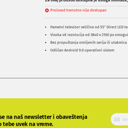
Za ovaj proizvod dostupna je usluga montaže
Proizvod trenutno nije dostupan
Pametni televizor veličine od 55" Direct LED 
Visoka 4K rezolucija od 3840 x 2160 px omoguć
Bez propuštanja omiljenih serija ili utakmic
Odličan Android 9.0 operativni sistem
P
 se na naš newsletter i obaveštenja
r
o tebe uvek na vreme.
i