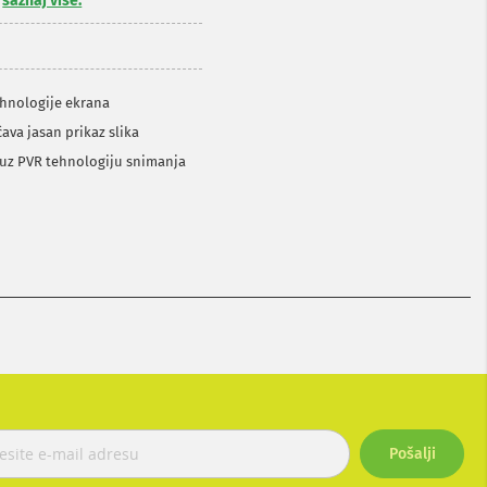
,
saznaj više.
tehnologije ekrana
ava jasan prikaz slika
a uz PVR tehnologiju snimanja
Pošalji