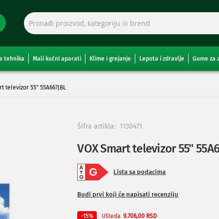
a tehnika
Mali kućni aparati
Klime i grejanje
Lepota i zdravlje
Gume za 
t televizor 55" 55A667JBL
Šifra artikla:
1130471
VOX Smart televizor 55" 55A
Lista sa podacima
Budi prvi koji će napisati recenziju
Ušteda
-15%
9.706,00 RSD