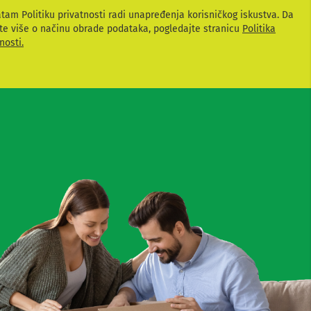
atam Politiku privatnosti radi unapređenja korisničkog iskustva. Da
te više o načinu obrade podataka, pogledajte stranicu
Politika
nosti.