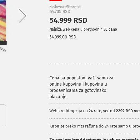
Redovna MP cena
64.705 RSD
54.999 RSD
Najniža web cena u prethodnih 30 dana
54.999,00 RSD
Cena sa popustom važi samo za
online kupovinu i kupovinu u
prodavnicama za gotovinsko
plaćanje
Web kredit opcija na 24 rate, već od
2292
RSD me
Kupujte preko mts računa do 24 rate samo u pr