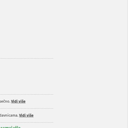
sečno.
Vidi više
odavnicama.
Vidi više