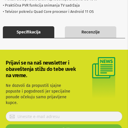
b
• Praktična PVR funkcija snimanja TV sadržaja
l
• Telvizor pokreću Quad Core procesor i Android 11 OS
o
v
i
i
Specifikacija
Recenzije
a
d
a
p
t
e
Prijavi se na naš newsletter i
r
i
obaveštenja stižu do tebe uvek
z
na vreme.
a
T
Ne dozvoli da propustiš sjajne
V
popuste i pogodnosti jer specijalne
i
A
ponude očekuju samo prijavljene
V
kupce.
A
P
n
r
t
i
e