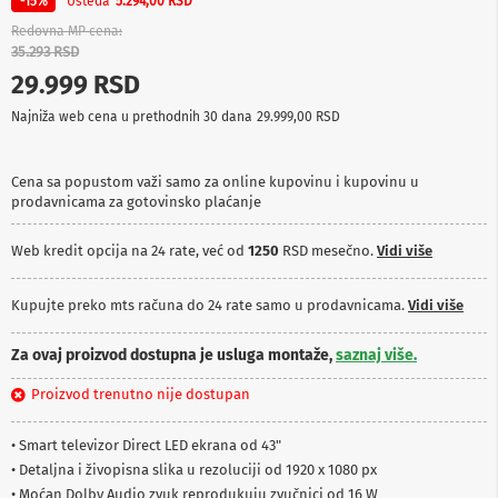
Ušteda
-15%
5.294,00 RSD
p
r
Redovna MP cena
e
35.293 RSD
m
29.999 RSD
a
Najniža web cena u prethodnih 30 dana
29.999,00 RSD
P
r
o
Cena sa popustom važi samo za online kupovinu i kupovinu u
j
prodavnicama za gotovinsko plaćanje
e
k
t
Web kredit opcija na 24 rate, već od
1250
RSD mesečno.
Vidi više
o
r
i
Kupujte preko mts računa do 24 rate samo u prodavnicama.
Vidi više
i
p
Za ovaj proizvod dostupna je usluga montaže,
saznaj više.
l
a
Proizvod trenutno nije dostupan
t
n
a
• Smart televizor Direct LED ekrana od 43"
• Detaljna i živopisna slika u rezoluciji od 1920 x 1080 px
K
• Moćan Dolby Audio zvuk reprodukuju zvučnici od 16 W
a