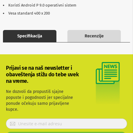
b
Koristi Android P 9.0 operativni sistem
l
Vesa standard 400 x 200
o
v
i
i
a
Specifikacija
Recenzije
d
a
p
t
e
r
Prijavi se na naš newsletter i
i
obaveštenja stižu do tebe uvek
z
a
na vreme.
T
V
Ne dozvoli da propustiš sjajne
i
popuste i pogodnosti jer specijalne
A
ponude očekuju samo prijavljene
V
kupce.
A
P
n
t
r
e
i