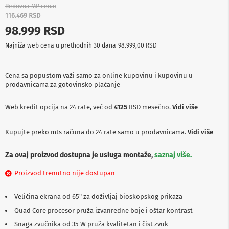
p
Redovna MP cena
r
116.469 RSD
e
98.999 RSD
m
a
Najniža web cena u prethodnih 30 dana
98.999,00 RSD
P
r
Cena sa popustom važi samo za online kupovinu i kupovinu u
o
prodavnicama za gotovinsko plaćanje
j
e
k
Web kredit opcija na 24 rate, već od
4125
RSD mesečno.
Vidi više
t
o
r
Kupujte preko mts računa do 24 rate samo u prodavnicama.
Vidi više
i
i
Za ovaj proizvod dostupna je usluga montaže,
saznaj više.
p
l
Proizvod trenutno nije dostupan
a
t
n
Veličina ekrana od 65" za doživljaj bioskopskog prikaza
a
Quad Core procesor pruža izvanredne boje i oštar kontrast
K
Snaga zvučnika od 35 W pruža kvalitetan i čist zvuk
a