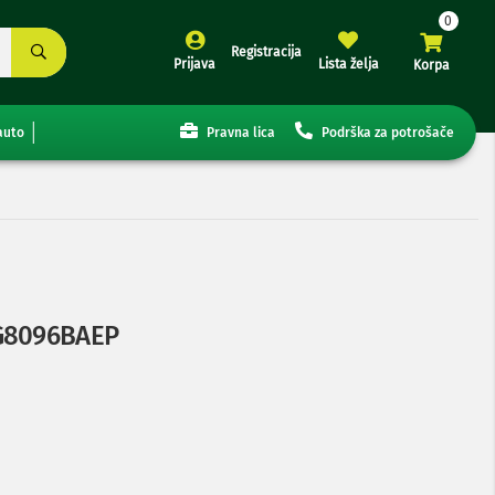
Registracija
Prijava
Lista želja
Korpa
auto
Pravna lica
Podrška za potrošače
XG8096BAEP