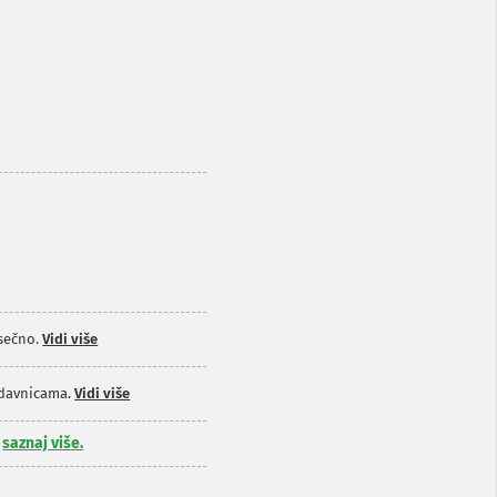
sečno.
Vidi više
odavnicama.
Vidi više
,
saznaj više.