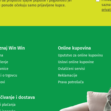
i da propustiš sjajne popuste i pogodnosti jer
a
sazna
e ponude očekuju samo prijavljene kupce.
v
privat
i
t
e
s
e
z
a
naj Win Win
Online kupovina
p
r
ma
Uputstvo za online kupovinu
i
lenje
Uslovi online kupovine
m
a
vnice
Ovlašćeni servisi
n
i o trgovcu
Reklamacije
j
ovi
Prava potrošača
e
n
e
čivanje i dostava
w
s
i plaćanja
l