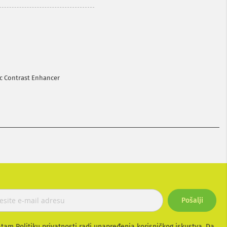
ic Contrast Enhancer
Pošalji
atam Politiku privatnosti radi unapređenja korisničkog iskustva. Da