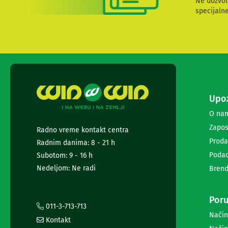
Ne dozvol
i
specijaln
radio
satovi
Zvučnici
i
zvučni
sistemi
Soundbarovi
Zvučnici
za
Upoz
kompjuter
O na
Zvučni
Zapos
sistemi
Radno vreme kontakt centra
Bežični
Proda
Radnim danima: 8 - 21 h
zvučnici
Podac
Subotom: 9 - 16 h
Slušalice
Nedeljom: Ne radi
Bežične
Brend
slušalice
Žične
Poru
slušalice
011-3-713-713
Mikrofoni
Način
i
Kontakt