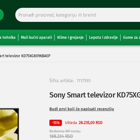
a tehnika
Mali kućni aparati
Klime i grejanje
Lepota i zdravlje
Gume za 
rt televizor KD75XG8096BAEP
Šifra artikla:
1117593
Sony Smart televizor KD75
Budi prvi koji će napisati recenziju
Ušteda
-15%
28.235,00 RSD
Redovna MP cena
188.234 RSD