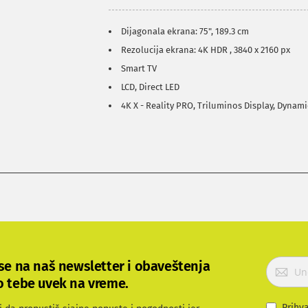
Dijagonala ekrana: 75", 189.3 cm
Rezolucija ekrana: 4K HDR , 3840 x 2160 px
Smart TV
LCD, Direct LED
4K X - Reality PRO, Triluminos Display, Dynam
P
 se na naš newsletter i obaveštenja
r
o tebe uvek na vreme.
i
j
Prihv