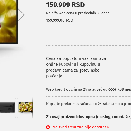
159.999 RSD
Najniža web cena u prethodnih 30 dana
159.999,00 RSD
Cena sa popustom važi samo za
online kupovinu i kupovinu u
prodavnicama za gotovinsko
plaćanje
Web kredit opcija na 24 rate, već od
6667
RSD me
Kupujte preko mts računa do 24 rate samo u pr
Za ovaj proizvod dostupna je usluga montaže
Proizvod trenutno nije dostupan