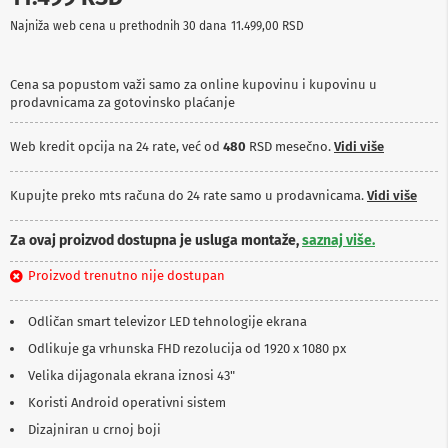
p
Najniža web cena u prethodnih 30 dana
11.499,00 RSD
r
e
m
a
Cena sa popustom važi samo za online kupovinu i kupovinu u
prodavnicama za gotovinsko plaćanje
P
r
Web kredit opcija na 24 rate, već od
480
RSD mesečno.
Vidi više
o
j
e
Kupujte preko mts računa do 24 rate samo u prodavnicama.
Vidi više
k
t
o
Za ovaj proizvod dostupna je usluga montaže,
saznaj više.
r
i
Proizvod trenutno nije dostupan
i
p
Odličan smart televizor LED tehnologije ekrana
l
a
Odlikuje ga vrhunska FHD rezolucija od 1920 x 1080 px
t
n
Velika dijagonala ekrana iznosi 43"
a
Koristi Android operativni sistem
K
Dizajniran u crnoj boji
a