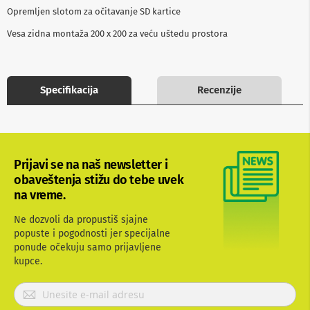
b
Opremljen slotom za očitavanje SD kartice
l
o
Vesa zidna montaža 200 x 200 za veću uštedu prostora
v
i
i
a
Specifikacija
Recenzije
d
a
p
t
e
r
Prijavi se na naš newsletter i
i
z
obaveštenja stižu do tebe uvek
a
na vreme.
T
V
Ne dozvoli da propustiš sjajne
i
popuste i pogodnosti jer specijalne
A
V
ponude očekuju samo prijavljene
kupce.
A
n
P
t
r
e