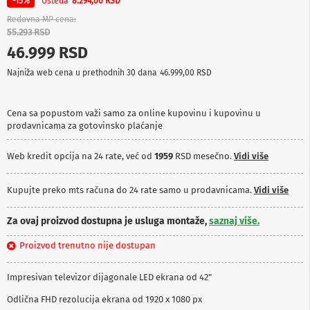
Ušteda
-15%
8.294,00 RSD
p
r
Redovna MP cena
e
55.293 RSD
m
46.999 RSD
a
Najniža web cena u prethodnih 30 dana
46.999,00 RSD
P
r
o
Cena sa popustom važi samo za online kupovinu i kupovinu u
j
prodavnicama za gotovinsko plaćanje
e
k
t
Web kredit opcija na 24 rate, već od
1959
RSD mesečno.
Vidi više
o
r
i
Kupujte preko mts računa do 24 rate samo u prodavnicama.
Vidi više
i
p
Za ovaj proizvod dostupna je usluga montaže,
saznaj više.
l
a
Proizvod trenutno nije dostupan
t
n
a
Impresivan televizor dijagonale LED ekrana od 42"
K
Odlična FHD rezolucija ekrana od 1920 x 1080 px
a