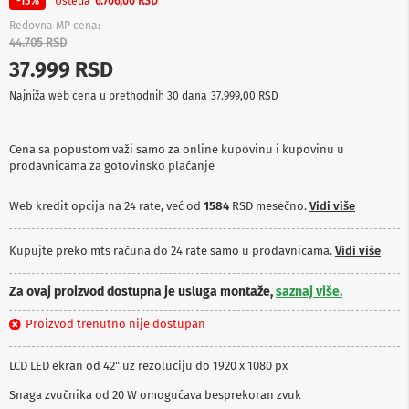
Ušteda
-15%
6.706,00 RSD
p
r
Redovna MP cena
e
44.705 RSD
m
37.999 RSD
a
Najniža web cena u prethodnih 30 dana
37.999,00 RSD
P
r
o
Cena sa popustom važi samo za online kupovinu i kupovinu u
j
prodavnicama za gotovinsko plaćanje
e
k
t
Web kredit opcija na 24 rate, već od
1584
RSD mesečno.
Vidi više
o
r
i
Kupujte preko mts računa do 24 rate samo u prodavnicama.
Vidi više
i
p
Za ovaj proizvod dostupna je usluga montaže,
saznaj više.
l
a
Proizvod trenutno nije dostupan
t
n
a
LCD LED ekran od 42" uz rezoluciju do 1920 x 1080 px
K
Snaga zvučnika od 20 W omogućava besprekoran zvuk
a