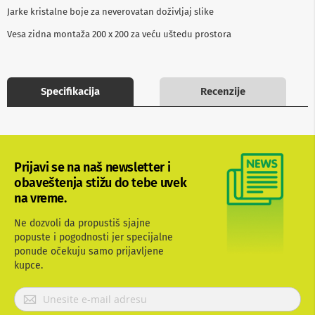
b
Jarke kristalne boje za neverovatan doživljaj slike
l
o
Vesa zidna montaža 200 x 200 za veću uštedu prostora
v
i
i
a
Specifikacija
Recenzije
d
a
p
t
e
r
Prijavi se na naš newsletter i
i
z
obaveštenja stižu do tebe uvek
a
na vreme.
T
V
Ne dozvoli da propustiš sjajne
i
popuste i pogodnosti jer specijalne
A
V
ponude očekuju samo prijavljene
kupce.
A
n
P
t
r
e