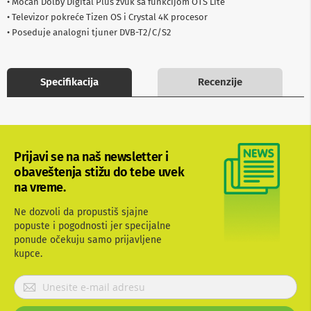
• Moćan Dolby Digital Plus zvuk sa funkcijom OTS Lite
b
• Televizor pokreće Tizen OS i Crystal 4K procesor
l
• Poseduje analogni tjuner DVB-T2/C/S2
o
v
i
i
a
Specifikacija
Recenzije
d
a
p
t
e
r
Prijavi se na naš newsletter i
i
obaveštenja stižu do tebe uvek
z
na vreme.
a
T
V
Ne dozvoli da propustiš sjajne
i
popuste i pogodnosti jer specijalne
A
ponude očekuju samo prijavljene
V
kupce.
A
P
n
r
t
e
i