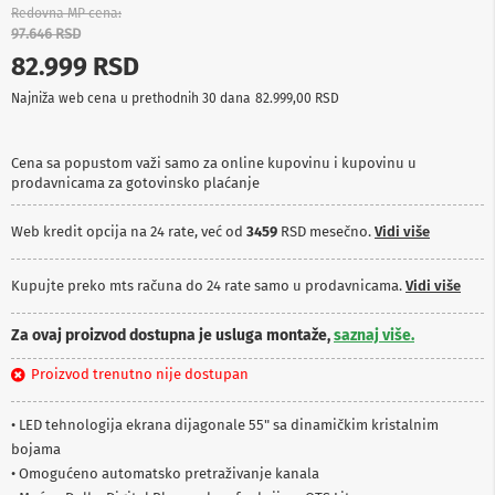
p
Redovna MP cena
r
97.646 RSD
e
82.999 RSD
m
a
Najniža web cena u prethodnih 30 dana
82.999,00 RSD
P
r
Cena sa popustom važi samo za online kupovinu i kupovinu u
o
prodavnicama za gotovinsko plaćanje
j
e
k
Web kredit opcija na 24 rate, već od
3459
RSD mesečno.
Vidi više
t
o
r
Kupujte preko mts računa do 24 rate samo u prodavnicama.
Vidi više
i
i
Za ovaj proizvod dostupna je usluga montaže,
saznaj više.
p
l
Proizvod trenutno nije dostupan
a
t
n
• LED tehnologija ekrana dijagonale 55" sa dinamičkim kristalnim
a
bojama
K
• Omogućeno automatsko pretraživanje kanala
a