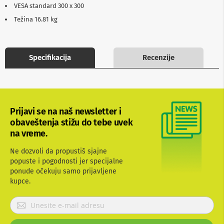
VESA standard 300 x 300
b
l
Težina 16.81 kg
o
v
i
i
Specifikacija
Recenzije
a
d
a
p
t
e
r
Prijavi se na naš newsletter i
i
obaveštenja stižu do tebe uvek
z
na vreme.
a
T
Ne dozvoli da propustiš sjajne
V
i
popuste i pogodnosti jer specijalne
A
ponude očekuju samo prijavljene
V
kupce.
A
P
n
r
t
i
e