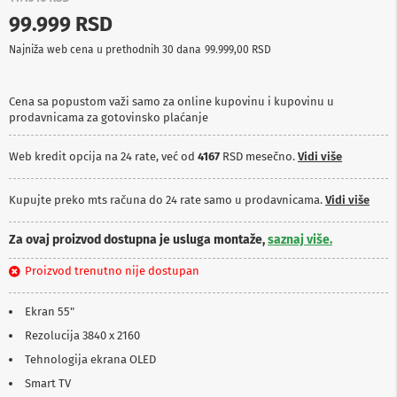
p
99.999 RSD
r
e
Najniža web cena u prethodnih 30 dana
99.999,00 RSD
m
a
Cena sa popustom važi samo za online kupovinu i kupovinu u
P
prodavnicama za gotovinsko plaćanje
r
o
j
Web kredit opcija na 24 rate, već od
4167
RSD mesečno.
Vidi više
e
k
t
Kupujte preko mts računa do 24 rate samo u prodavnicama.
Vidi više
o
r
Za ovaj proizvod dostupna je usluga montaže,
saznaj više.
i
i
Proizvod trenutno nije dostupan
p
l
a
Ekran 55"
t
n
Rezolucija 3840 x 2160
a
Tehnologija ekrana OLED
K
Smart TV
a