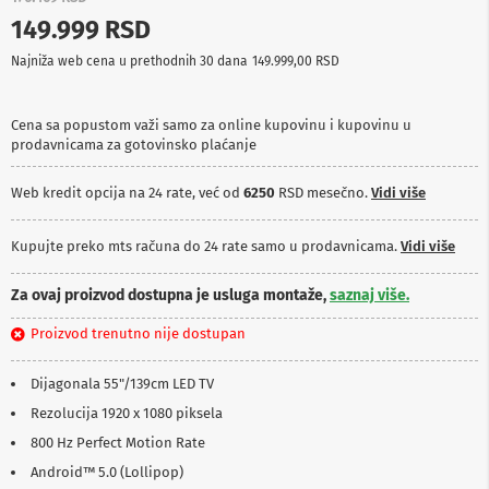
p
149.999 RSD
r
e
Najniža web cena u prethodnih 30 dana
149.999,00 RSD
m
a
Cena sa popustom važi samo za online kupovinu i kupovinu u
P
prodavnicama za gotovinsko plaćanje
r
o
j
Web kredit opcija na 24 rate, već od
6250
RSD mesečno.
Vidi više
e
k
t
Kupujte preko mts računa do 24 rate samo u prodavnicama.
Vidi više
o
r
Za ovaj proizvod dostupna je usluga montaže,
saznaj više.
i
i
Proizvod trenutno nije dostupan
p
l
a
Dijagonala 55"/139cm LED TV
t
n
Rezolucija 1920 x 1080 piksela
a
800 Hz Perfect Motion Rate
K
Android™ 5.0 (Lollipop)
a