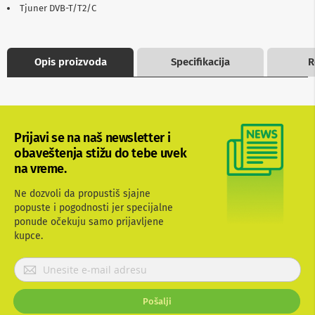
Tjuner DVB-T/T2/C
b
l
o
v
i
Opis proizvoda
Specifikacija
R
i
a
d
a
p
t
Prijavi se na naš newsletter i
e
obaveštenja stižu do tebe uvek
r
i
na vreme.
z
a
Ne dozvoli da propustiš sjajne
T
popuste i pogodnosti jer specijalne
V
ponude očekuju samo prijavljene
i
kupce.
A
V
P
A
r
n
i
t
Pošalji
j
e