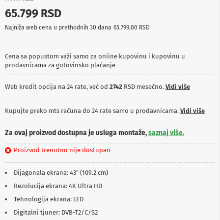
p
65.799 RSD
r
e
Najniža web cena u prethodnih 30 dana
65.799,00 RSD
m
a
Cena sa popustom važi samo za online kupovinu i kupovinu u
P
prodavnicama za gotovinsko plaćanje
r
o
j
Web kredit opcija na 24 rate, već od
2742
RSD mesečno.
Vidi više
e
k
t
Kupujte preko mts računa do 24 rate samo u prodavnicama.
Vidi više
o
r
Za ovaj proizvod dostupna je usluga montaže,
saznaj više.
i
i
Proizvod trenutno nije dostupan
p
l
a
Dijagonala ekrana: 43" (109.2 cm)
t
n
Rezolucija ekrana: 4K Ultra HD
a
Tehnologija ekrana: LED
K
Digitalni tjuner: DVB-T2/C/S2
a