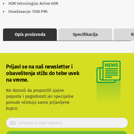
HDR tehnologija: Active HDR
b
l
Osvežavanje: 1500 PMI
o
v
i
i
Opis proizvoda
Specifikacija
R
a
d
a
p
t
e
r
Prijavi se na naš newsletter i
i
obaveštenja stižu do tebe uvek
z
na vreme.
a
T
Ne dozvoli da propustiš sjajne
V
i
popuste i pogodnosti jer specijalne
A
ponude očekuju samo prijavljene
V
kupce.
A
P
n
r
t
i
e