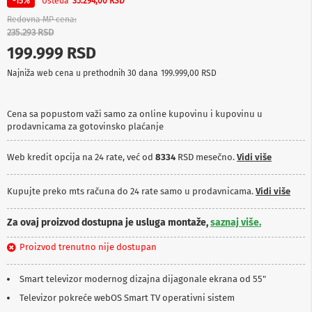
Ušteda
-15%
35.294,00 RSD
p
r
Redovna MP cena
e
235.293 RSD
m
199.999 RSD
a
Najniža web cena u prethodnih 30 dana
199.999,00 RSD
P
r
o
Cena sa popustom važi samo za online kupovinu i kupovinu u
j
prodavnicama za gotovinsko plaćanje
e
k
t
Web kredit opcija na 24 rate, već od
8334
RSD mesečno.
Vidi više
o
r
i
Kupujte preko mts računa do 24 rate samo u prodavnicama.
Vidi više
i
p
Za ovaj proizvod dostupna je usluga montaže,
saznaj više.
l
a
Proizvod trenutno nije dostupan
t
n
a
Smart televizor modernog dizajna dijagonale ekrana od 55"
Televizor pokreće webOS Smart TV operativni sistem
K
a