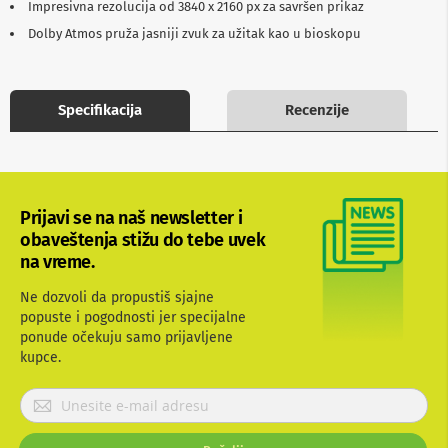
Impresivna rezolucija od 3840 x 2160 px za savršen prikaz
b
l
Dolby Atmos pruža jasniji zvuk za užitak kao u bioskopu
o
v
i
i
Specifikacija
Recenzije
a
d
a
p
t
e
Prijavi se na naš newsletter i
r
i
obaveštenja stižu do tebe uvek
z
na vreme.
a
T
Ne dozvoli da propustiš sjajne
V
popuste i pogodnosti jer specijalne
i
ponude očekuju samo prijavljene
A
V
kupce.
A
P
n
r
t
i
e