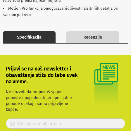
televizora prema najrealnijoj slici
b
Motion Pro funkcija omogućava vidljivost najsitnijih detalja pri
l
o
svakom pokretu
v
i
i
a
Specifikacija
Recenzije
d
a
p
t
e
r
Prijavi se na naš newsletter i
i
z
obaveštenja stižu do tebe uvek
a
na vreme.
T
V
Ne dozvoli da propustiš sjajne
i
popuste i pogodnosti jer specijalne
A
ponude očekuju samo prijavljene
V
kupce.
A
n
P
t
r
e