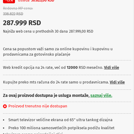
Ušteda
-15%
50.823,00 RSD
p
r
Redovna MP cena
e
338.822 RSD
m
287.999 RSD
a
Najniža web cena u prethodnih 30 dana
287.999,00 RSD
P
r
o
Cena sa popustom važi samo za online kupovinu i kupovinu u
j
prodavnicama za gotovinsko plaćanje
e
k
t
Web kredit opcija na 24 rate, već od
12000
RSD mesečno.
Vidi više
o
r
i
Kupujte preko mts računa do 24 rate samo u prodavnicama.
Vidi više
i
p
Za ovaj proizvod dostupna je usluga montaže,
saznaj više.
l
a
Proizvod trenutno nije dostupan
t
n
a
Smart televizor veličine ekrana od 65" ultra tankog dizajna
Preko 100 miliona samosvetlećih potpiksela podižu kvalitet
K
a