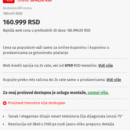
Ušteda
-15%
28.412,00 RSD
p
r
Redovna MP cena
e
189.411 RSD
m
160.999 RSD
a
Najniža web cena u prethodnih 30 dana
160.999,00 RSD
P
r
o
Cena sa popustom važi samo za online kupovinu i kupovinu u
j
prodavnicama za gotovinsko plaćanje
e
k
t
Web kredit opcija na 24 rate, već od
6709
RSD mesečno.
Vidi više
o
r
i
Kupujte preko mts računa do 24 rate samo u prodavnicama.
Vidi više
i
p
Za ovaj proizvod dostupna je usluga montaže,
saznaj više.
l
a
Proizvod trenutno nije dostupan
t
n
a
Tanak i elegantan dizajn smart televizora čija dijagonala iznosi 75"
Rezolucija od 3840 x 2160 px nudi jasnu sliku prepunu detalja
K
a