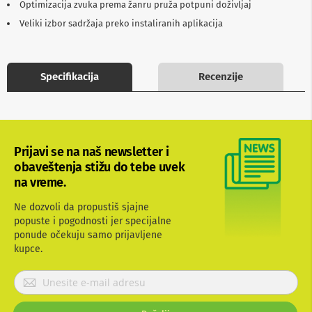
Optimizacija zvuka prema žanru pruža potpuni doživljaj
b
l
Veliki izbor sadržaja preko instaliranih aplikacija
o
v
i
i
Specifikacija
Recenzije
a
d
a
p
t
e
Prijavi se na naš newsletter i
r
i
obaveštenja stižu do tebe uvek
z
na vreme.
a
T
Ne dozvoli da propustiš sjajne
V
popuste i pogodnosti jer specijalne
i
ponude očekuju samo prijavljene
A
V
kupce.
A
P
n
r
t
i
e