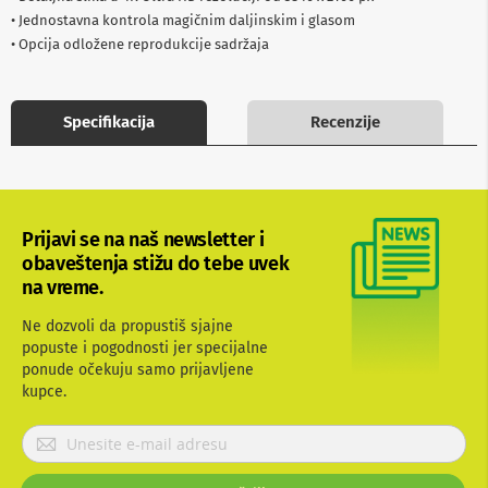
b
• Jednostavna kontrola magičnim daljinskim i glasom
l
• Opcija odložene reprodukcije sadržaja
o
v
i
i
Specifikacija
Recenzije
a
d
a
p
t
e
Prijavi se na naš newsletter i
r
i
obaveštenja stižu do tebe uvek
z
na vreme.
a
T
Ne dozvoli da propustiš sjajne
V
popuste i pogodnosti jer specijalne
i
A
ponude očekuju samo prijavljene
V
kupce.
A
P
n
r
t
i
e