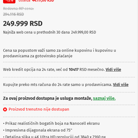
Ušteda
-15%
44.117,00 RSD
p
r
Redovna MP cena
e
294.116 RSD
m
249.999 RSD
a
Najniža web cena u prethodnih 30 dana
249.999,00 RSD
P
r
o
Cena sa popustom važi samo za online kupovinu i kupovinu u
j
prodavnicama za gotovinsko plaćanje
e
k
t
Web kredit opcija na 24 rate, već od
10417
RSD mesečno.
Vidi više
o
r
i
Kupujte preko mts računa do 24 rate samo u prodavnicama.
Vidi više
i
p
Za ovaj proizvod dostupna je usluga montaže,
saznaj više.
l
a
Proizvod trenutno nije dostupan
t
n
a
• Prikaz realističnih bogatih boja na Nanocell ekranu
• Impresivna dijagonala ekrana od 75"
K
• Detaljna slika u 4K Ultra HD rezoluciji od 3840 x 2160 px
a