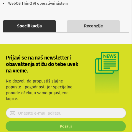
WebOS ThinQ AI operativni sistem
b
l
o
v
i
Specifikacija
Recenzije
i
a
d
a
p
t
Prijavi se na naš newsletter i
e
obaveštenja stižu do tebe uvek
r
i
na vreme.
z
a
Ne dozvoli da propustiš sjajne
T
popuste i pogodnosti jer specijalne
V
ponude očekuju samo prijavljene
i
kupce.
A
V
P
A
r
n
i
t
Pošalji
j
e