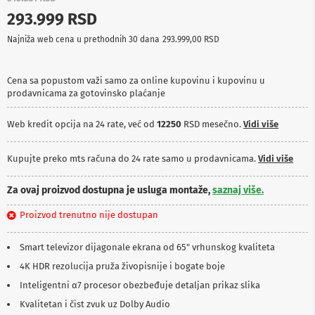
p
293.999 RSD
r
e
Najniža web cena u prethodnih 30 dana
293.999,00 RSD
m
a
Cena sa popustom važi samo za online kupovinu i kupovinu u
P
prodavnicama za gotovinsko plaćanje
r
o
j
Web kredit opcija na 24 rate, već od
12250
RSD mesečno.
Vidi više
e
k
t
Kupujte preko mts računa do 24 rate samo u prodavnicama.
Vidi više
o
r
Za ovaj proizvod dostupna je usluga montaže,
saznaj više.
i
i
Proizvod trenutno nije dostupan
p
l
a
Smart televizor dijagonale ekrana od 65" vrhunskog kvaliteta
t
n
4K HDR rezolucija pruža živopisnije i bogate boje
a
Inteligentni α7 procesor obezbeđuje detaljan prikaz slika
K
Kvalitetan i čist zvuk uz Dolby Audio
a