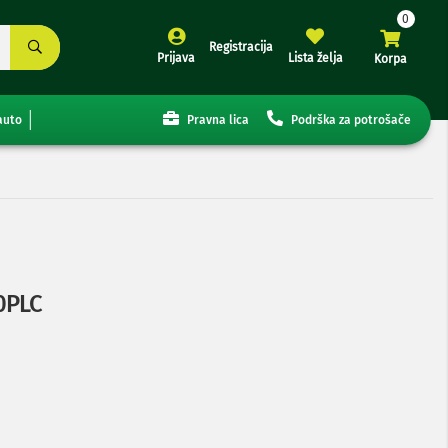
Registracija
Prijava
Lista želja
Korpa
auto
Pravna lica
Podrška za potrošače
0PLC