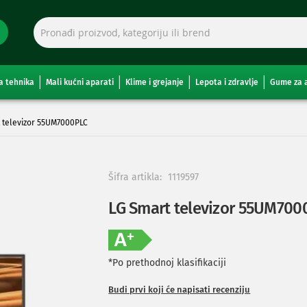
a tehnika
Mali kućni aparati
Klime i grejanje
Lepota i zdravlje
Gume za 
 televizor 55UM7000PLC
Šifra artikla:
1119597
LG Smart televizor 55UM700
*Po prethodnoj klasifikaciji
Budi prvi koji će napisati recenziju