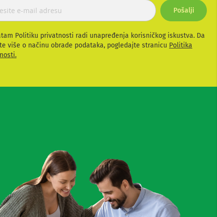
Pošalji
atam Politiku privatnosti radi unapređenja korisničkog iskustva. Da
te više o načinu obrade podataka, pogledajte stranicu
Politika
nosti.