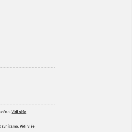
sečno.
Vidi više
odavnicama.
Vidi više