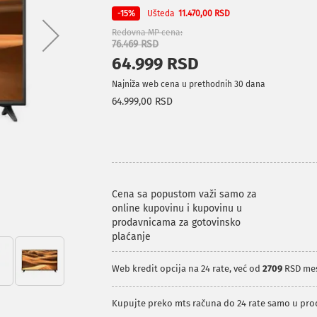
Ušteda
-15%
11.470,00 RSD
Redovna MP cena
76.469 RSD
64.999 RSD
Najniža web cena u prethodnih 30 dana
64.999,00 RSD
Cena sa popustom važi samo za
online kupovinu i kupovinu u
prodavnicama za gotovinsko
plaćanje
Web kredit opcija na 24 rate, već od
2709
RSD me
Kupujte preko mts računa do 24 rate samo u pr