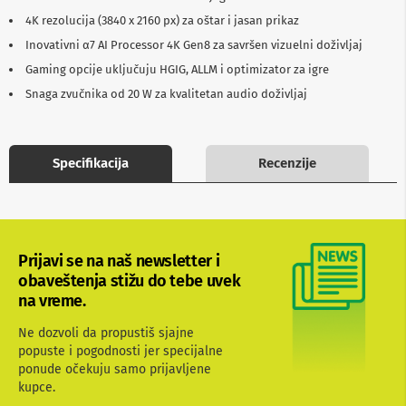
b
4K rezolucija (3840 x 2160 px) za oštar i jasan prikaz
l
o
Inovativni α7 AI Processor 4K Gen8 za savršen vizuelni doživljaj
v
Gaming opcije uključuju HGIG, ALLM i optimizator za igre
i
i
Snaga zvučnika od 20 W za kvalitetan audio doživljaj
a
d
a
p
Specifikacija
Recenzije
t
e
r
i
z
a
Prijavi se na naš newsletter i
T
V
obaveštenja stižu do tebe uvek
i
na vreme.
A
V
Ne dozvoli da propustiš sjajne
popuste i pogodnosti jer specijalne
A
ponude očekuju samo prijavljene
n
t
kupce.
e