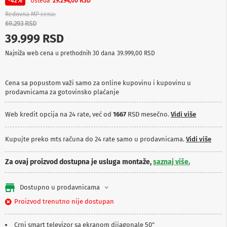
Ušteda
-42%
29.294,00 RSD
p
r
Redovna MP cena
e
69.293 RSD
m
39.999 RSD
a
Najniža web cena u prethodnih 30 dana
39.999,00 RSD
P
r
o
Cena sa popustom važi samo za online kupovinu i kupovinu u
j
prodavnicama za gotovinsko plaćanje
e
k
t
Web kredit opcija na 24 rate, već od
1667
RSD mesečno.
Vidi više
o
r
i
Kupujte preko mts računa do 24 rate samo u prodavnicama.
Vidi više
i
p
Za ovaj proizvod dostupna je usluga montaže,
saznaj više.
l
a
t
Dostupno u prodavnicama
n
a
Proizvod trenutno nije dostupan
K
Crni smart televizor sa ekranom dijagonale 50"
a