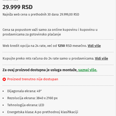
p
29.999 RSD
r
e
Najniža web cena u prethodnih 30 dana
29.999,00 RSD
m
a
Cena sa popustom važi samo za online kupovinu i kupovinu u
P
prodavnicama za gotovinsko plaćanje
r
o
j
Web kredit opcija na 24 rate, već od
1250
RSD mesečno.
Vidi više
e
k
t
Kupujte preko mts računa do 24 rate samo u prodavnicama.
Vidi više
o
r
Za ovaj proizvod dostupna je usluga montaže,
saznaj više.
i
i
Proizvod trenutno nije dostupan
p
l
a
Dijagonala ekrana: 49"
t
n
Rezolucija ekrana: 3840 x 2160 px
a
Tehnologija ekrana: LED
K
Energetska klasa: A po prethodnoj klasifikaciji
a