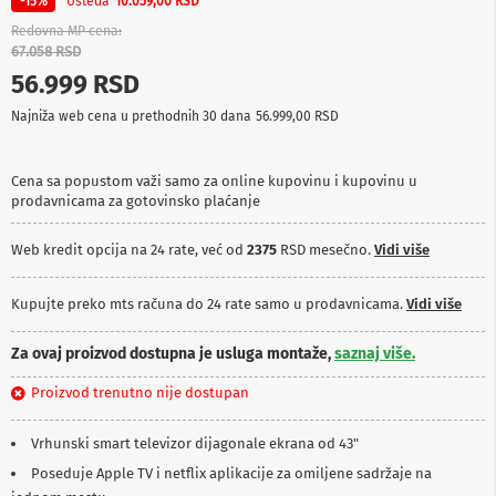
Ušteda
-15%
10.059,00 RSD
p
r
Redovna MP cena
e
67.058 RSD
m
56.999 RSD
a
Najniža web cena u prethodnih 30 dana
56.999,00 RSD
P
r
o
Cena sa popustom važi samo za online kupovinu i kupovinu u
j
prodavnicama za gotovinsko plaćanje
e
k
t
Web kredit opcija na 24 rate, već od
2375
RSD mesečno.
Vidi više
o
r
i
Kupujte preko mts računa do 24 rate samo u prodavnicama.
Vidi više
i
p
Za ovaj proizvod dostupna je usluga montaže,
saznaj više.
l
a
Proizvod trenutno nije dostupan
t
n
a
Vrhunski smart televizor dijagonale ekrana od 43"
Poseduje Apple TV i netflix aplikacije za omiljene sadržaje na
K
a