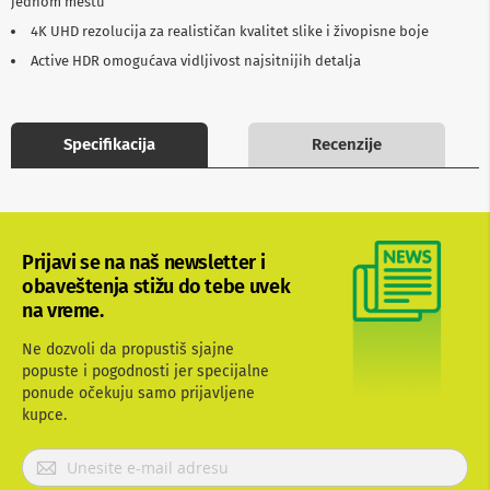
jednom mestu
b
4K UHD rezolucija za realističan kvalitet slike i živopisne boje
l
o
Active HDR omogućava vidljivost najsitnijih detalja
v
i
i
a
Specifikacija
Recenzije
d
a
p
t
e
r
i
Prijavi se na naš newsletter i
z
obaveštenja stižu do tebe uvek
a
na vreme.
T
V
Ne dozvoli da propustiš sjajne
i
A
popuste i pogodnosti jer specijalne
V
ponude očekuju samo prijavljene
kupce.
A
n
P
t
r
e