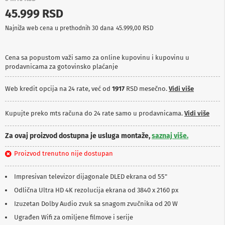
p
45.999 RSD
r
e
Najniža web cena u prethodnih 30 dana
45.999,00 RSD
m
a
Cena sa popustom važi samo za online kupovinu i kupovinu u
P
prodavnicama za gotovinsko plaćanje
r
o
j
Web kredit opcija na 24 rate, već od
1917
RSD mesečno.
Vidi više
e
k
t
Kupujte preko mts računa do 24 rate samo u prodavnicama.
Vidi više
o
r
Za ovaj proizvod dostupna je usluga montaže,
saznaj više.
i
i
Proizvod trenutno nije dostupan
p
l
a
Impresivan televizor dijagonale DLED ekrana od 55"
t
n
Odlična Ultra HD 4K rezolucija ekrana od 3840 x 2160 px
a
Izuzetan Dolby Audio zvuk sa snagom zvučnika od 20 W
K
Ugrađen Wifi za omiljene filmove i serije
a