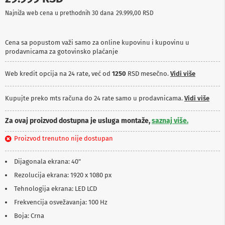
p
Najniža web cena u prethodnih 30 dana
29.999,00 RSD
r
e
m
a
Cena sa popustom važi samo za online kupovinu i kupovinu u
prodavnicama za gotovinsko plaćanje
P
r
Web kredit opcija na 24 rate, već od
1250
RSD mesečno.
Vidi više
o
j
e
Kupujte preko mts računa do 24 rate samo u prodavnicama.
Vidi više
k
t
o
Za ovaj proizvod dostupna je usluga montaže,
saznaj više.
r
i
Proizvod trenutno nije dostupan
i
p
Dijagonala ekrana: 40"
l
a
Rezolucija ekrana: 1920 x 1080 px
t
n
Tehnologija ekrana: LED LCD
a
Frekvencija osvežavanja: 100 Hz
K
Boja: Crna
a