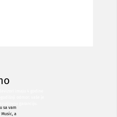
no
levizori imaju 4 godine
godišnji odmor: vaše je
ezuslovnu garanciju.
ju sa vam
 Music, a