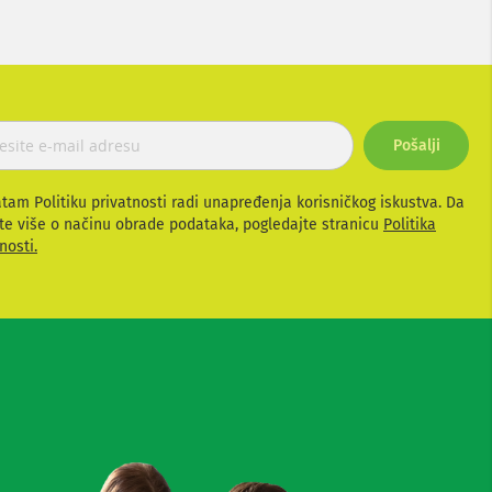
Pošalji
atam Politiku privatnosti radi unapređenja korisničkog iskustva. Da
te više o načinu obrade podataka, pogledajte stranicu
Politika
nosti.