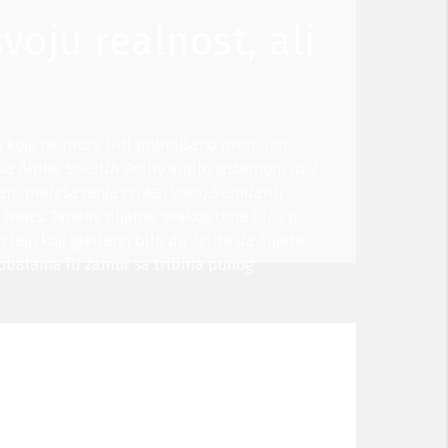
voju realnost, ali
ja koje ne može biti poboljšano premium
ava Alpha 58F8UA Dolby audio sistemom uz 2
edam podešavanja zvuka: User, Standard,
 i News. Tanane nijanse svakog tona biće u
žaju koji gledate, bilo da želite da čujete
obalama ili žamor sa tribina punog