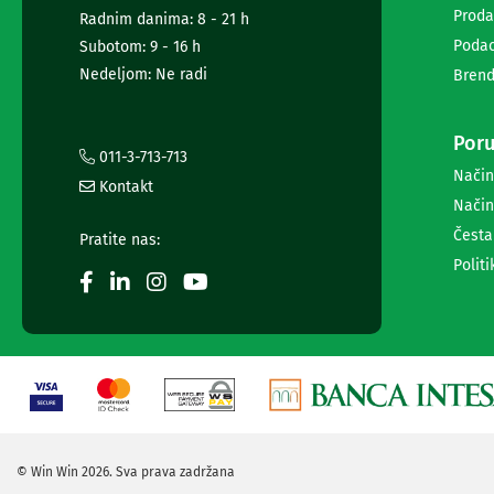
audio
Proda
Radnim danima: 8 - 21 h
i
Podac
Subotom: 9 - 16 h
video
svičeri
Nedeljom: Ne radi
Brend
Audio
i
video
Poru
011-3-713-713
disk
Način
snimači
Kontakt
Način
Snimanje
i
Česta
Pratite nas:
reprodukcija
Politi
audio
i
video
zapisa
Konverteri
audio
i
video
standarda
Audio
© Win Win 2026. Sva prava zadržana
i