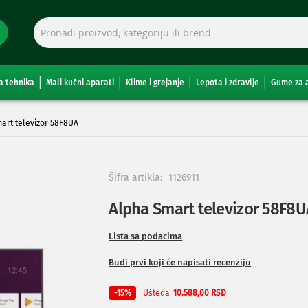
a tehnika
Mali kućni aparati
Klime i grejanje
Lepota i zdravlje
Gume za 
art televizor 58F8UA
Šifra artikla:
1126911
Alpha Smart televizor 58F8U
Lista sa podacima
Budi prvi koji će napisati recenziju
Ušteda
-15%
10.588,00 RSD