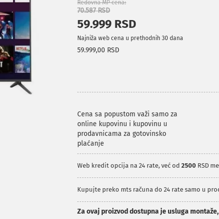
Redovna MP cena
70.587 RSD
59.999 RSD
Najniža web cena u prethodnih 30 dana
59.999,00 RSD
Cena sa popustom važi samo za
online kupovinu i kupovinu u
prodavnicama za gotovinsko
plaćanje
Web kredit opcija na 24 rate, već od
2500
RSD me
Kupujte preko mts računa do 24 rate samo u pr
Za ovaj proizvod dostupna je usluga montaže