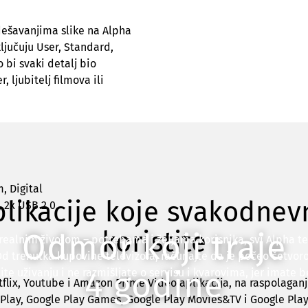
ešavanjima slike na Alpha
jučuju User, Standard,
 bi svaki detalj bio
 ljubitelj filmova ili
, Digital
plikacije koje svakodnev
 2x USB 2.0,
koristite
Odmor koji traje
i realnim životom – potrebama i željama korisnika, svi Alpha te
Od trenutka kupovine televizora, računajte da je počeo četvoro
4 godine
te uživanju i ne razmišljate o servisu i kvarovima, jer imate b
flix, Youtube i Amazon Prime Video aplikacija, na raspolagan
 Play, Google Play Games, Google Play Movies&TV i Google Play