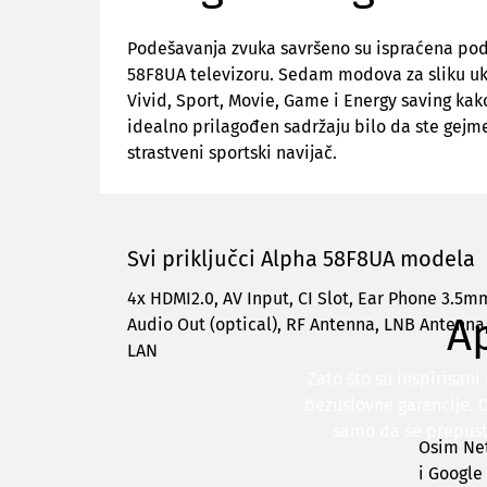
diktafoni
Foto-
aparati,
Podešavanja zvuka savršeno su ispraćena pod
kamere
58F8UA televizoru. Sedam modova za sliku ukl
i
Vivid, Sport, Movie, Game i Energy saving kako
dronovi
idealno prilagođen sadržaju bilo da ste gejmer,
Akcione
strastveni sportski navijač.
kamere
i
dronovi
Foto-
aparati
Svi priključci Alpha 58F8UA modela
Oprema
za
4x HDMI2.0, AV Input, CI Slot, Ear Phone 3.5mm
foto-
A
Audio Out (optical), RF Antenna, LNB Antenna,
aparate
LAN
i
kamere
Zato što su inspirisan
Stativi,
bezuslovne garancije. 
blicevi
samo da se prepusti
i
Osim Net
ostala
i Google
oprema