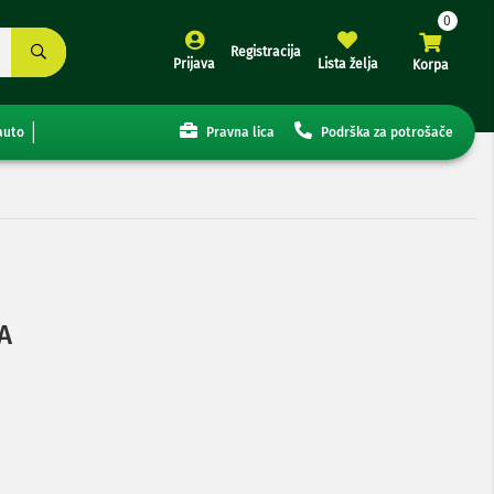
Registracija
Prijava
Lista želja
Korpa
auto
Pravna lica
Podrška za potrošače
A