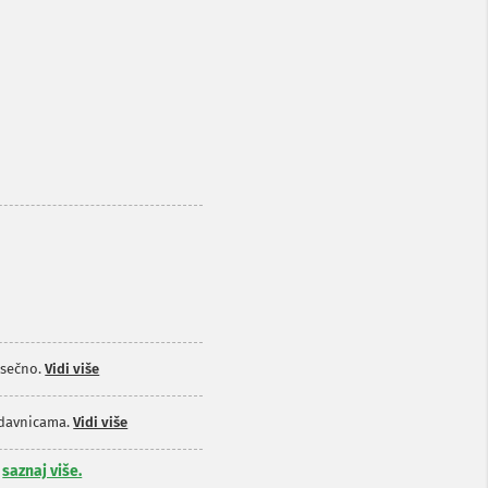
sečno.
Vidi više
odavnicama.
Vidi više
,
saznaj više.