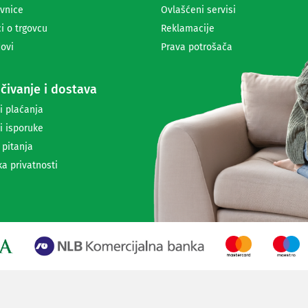
a
vnice
Ovlašćeni servisi
n
i o trgovcu
Reklamacije
j
ovi
Prava potrošača
e
n
e
čivanje i dostava
w
s
i plaćanja
l
i isporuke
e
t
 pitanja
t
ka privatnosti
e
r
a
i
i
n
f
o
r
m