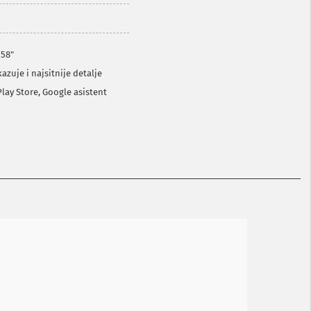
 58"
azuje i najsitnije detalje
Play Store, Google asistent