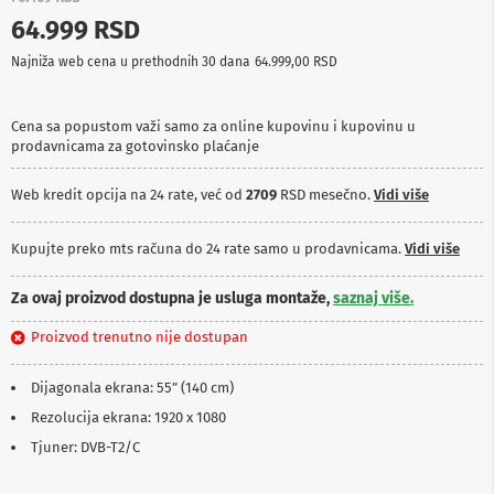
p
64.999 RSD
r
e
Najniža web cena u prethodnih 30 dana
64.999,00 RSD
m
a
Cena sa popustom važi samo za online kupovinu i kupovinu u
P
prodavnicama za gotovinsko plaćanje
r
o
j
Web kredit opcija na 24 rate, već od
2709
RSD mesečno.
Vidi više
e
k
t
Kupujte preko mts računa do 24 rate samo u prodavnicama.
Vidi više
o
r
Za ovaj proizvod dostupna je usluga montaže,
saznaj više.
i
i
Proizvod trenutno nije dostupan
p
l
a
Dijagonala ekrana: 55” (140 cm)
t
n
Rezolucija ekrana: 1920 x 1080
a
Tjuner: DVB-T2/C
K
a