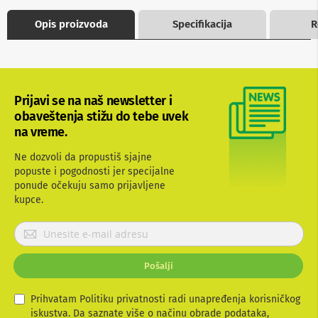
b
l
Opis proizvoda
Specifikacija
R
o
v
i
i
a
d
Prijavi se na naš newsletter i
a
obaveštenja stižu do tebe uvek
p
na vreme.
t
e
r
Ne dozvoli da propustiš sjajne
i
popuste i pogodnosti jer specijalne
z
ponude očekuju samo prijavljene
a
kupce.
T
V
P
i
A
r
V
i
Pošalji
j
A
a
n
v
Prihvatam Politiku privatnosti radi unapređenja korisničkog
t
i
iskustva. Da saznate više o načinu obrade podataka,
e