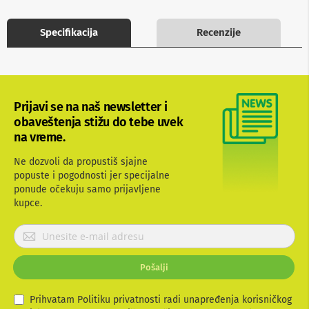
b
l
Specifikacija
Recenzije
o
v
i
i
a
d
a
Prijavi se na naš newsletter i
p
obaveštenja stižu do tebe uvek
t
na vreme.
e
r
Ne dozvoli da propustiš sjajne
i
z
popuste i pogodnosti jer specijalne
a
ponude očekuju samo prijavljene
T
kupce.
V
i
P
A
r
V
i
Pošalji
A
j
n
a
t
v
Prihvatam Politiku privatnosti radi unapređenja korisničkog
e