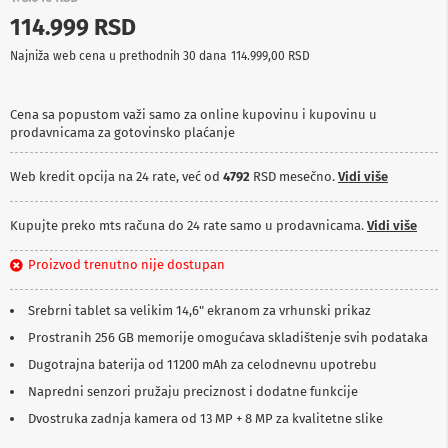
p
114.999 RSD
r
e
Najniža web cena u prethodnih 30 dana
114.999,00 RSD
m
a
Cena sa popustom važi samo za online kupovinu i kupovinu u
P
prodavnicama za gotovinsko plaćanje
r
o
j
Web kredit opcija na 24 rate, već od
4792
RSD mesečno.
Vidi više
e
k
t
Kupujte preko mts računa do 24 rate samo u prodavnicama.
Vidi više
o
r
Proizvod trenutno nije dostupan
i
i
p
Srebrni tablet sa velikim 14,6" ekranom za vrhunski prikaz
l
Prostranih 256 GB memorije omogućava skladištenje svih podataka
a
t
Dugotrajna baterija od 11200 mAh za celodnevnu upotrebu
n
a
Napredni senzori pružaju preciznost i dodatne funkcije
Dvostruka zadnja kamera od 13 MP + 8 MP za kvalitetne slike
K
a